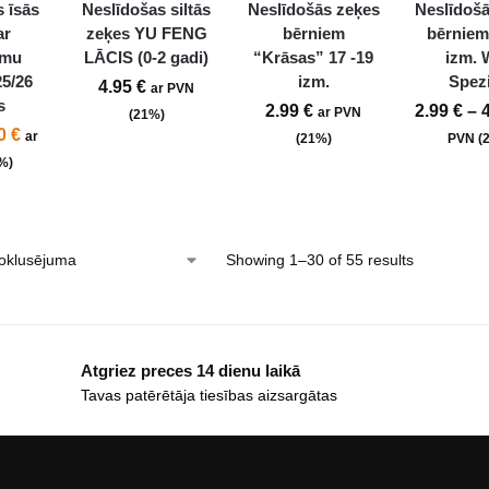
 īsās
Neslīdošas siltās
Neslīdošās zeķes
Neslīdošā
ar
zeķes YU FENG
bērniem
bērniem
umu
LĀCIS (0-2 gadi)
“Krāsas” 17 -19
izm. 
5/26
izm.
Spezi
4.95
€
ar PVN
s
2.99
€
2.99
€
–
ar PVN
(21%)
90
€
ar
(21%)
PVN (
%)
Showing 1–30 of 55 results
Atgriez preces 14 dienu laikā
Tavas patērētāja tiesības aizsargātas