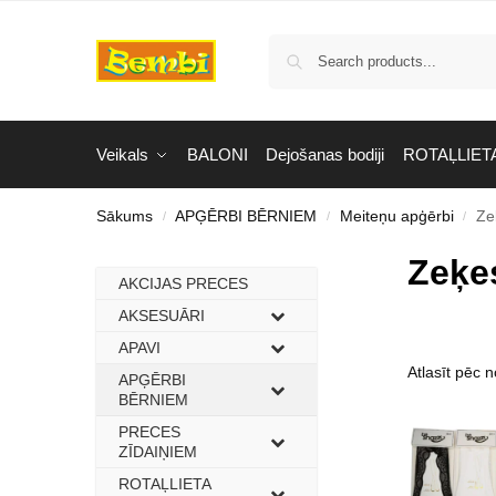
Veikals
BALONI
Dejošanas bodiji
ROTAĻLIET
Sākums
APĢĒRBI BĒRNIEM
Meiteņu apģērbi
Ze
/
/
/
Zeķe
AKCIJAS PRECES
–
AKSESUĀRI
–
APAVI
–
APĢĒRBI
–
BĒRNIEM
PRECES
–
ZĪDAIŅIEM
ROTAĻLIETA
–