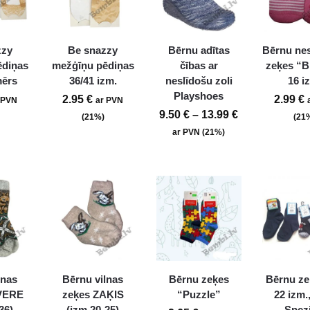
zzy
Be snazzy
Bērnu adītas
Bērnu nes
ēdiņas
mežģīņu pēdiņas
čības ar
zeķes “Bi
mērs
36/41 izm.
neslīdošu zoli
16 i
Playshoes
2.95
€
2.99
€
 PVN
ar PVN
9.50
€
–
13.99
€
(21%)
(21
ar PVN (21%)
lnas
Bērnu vilnas
Bērnu zeķes
Bērnu ze
VERE
zeķes ZAĶIS
“Puzzle”
22 izm.
36)
(izm.20-25)
Spezi