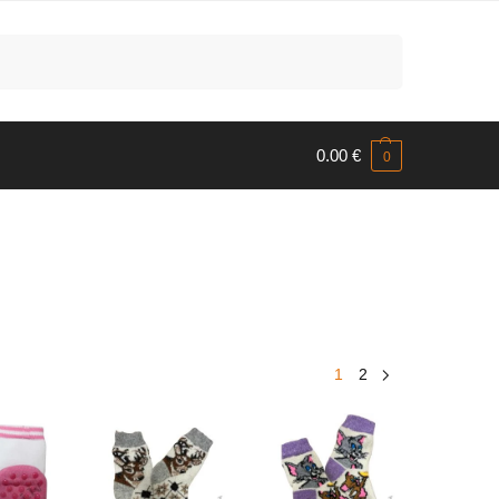
Meklēt
0.00
€
0
1
2