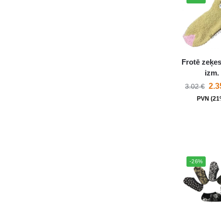
Frotē zeķes
izm.
2.
3.02
€
PVN (21
-26%