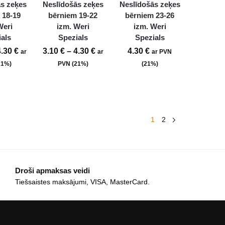
s zeķes
Neslīdošās zeķes
Neslīdošās zeķes
 18-19
bērniem 19-22
bērniem 23-26
Weri
izm. Weri
izm. Weri
als
Spezials
Spezials
4.30
€
3.10
€
–
4.30
€
4.30
€
ar
ar
ar PVN
21%)
PVN (21%)
(21%)
1
2
Droši apmaksas veidi
Tiešsaistes maksājumi, VISA, MasterCard.