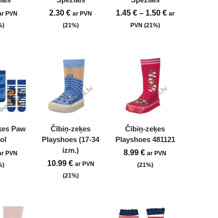
2.30
€
1.45
€
–
1.50
€
ar PVN
ar PVN
ar
%)
(21%)
PVN (21%)
ķes Paw
Čībiņ-zeķes
Čībiņ-zeķes
ol
Playshoes (17-34
Playshoes 481121
izm.)
8.99
€
ar PVN
ar PVN
10.99
€
ar PVN
%)
(21%)
(21%)