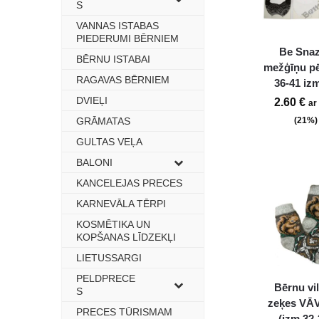
S
VANNAS ISTABAS
–
PIEDERUMI BĒRNIEM
Be Sna
BĒRNU ISTABAI
–
mežģīņu p
RAGAVAS BĒRNIEM
–
36-41 iz
DVIEĻI
–
2.60
€
ar
GRĀMATAS
–
(21%)
GULTAS VEĻA
–
BALONI
–
KANCELEJAS PRECES
–
KARNEVĀLA TĒRPI
–
KOSMĒTIKA UN
–
KOPŠANAS LĪDZEKĻI
LIETUSSARGI
–
PELDPRECE
–
Bērnu vi
S
zeķes VĀ
PRECES TŪRISMAM
–
(izm.32-