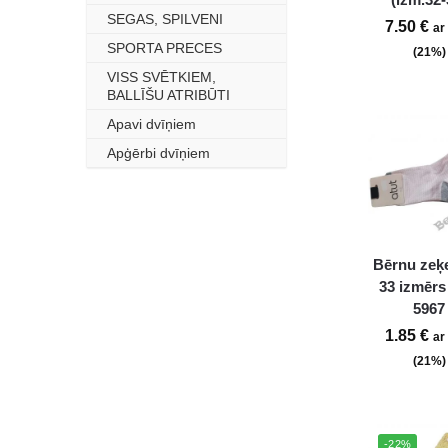
SEGAS, SPILVENI
–
7.50
€
ar
SPORTA PRECES
–
(21%)
VISS SVĒTKIEM,
–
BALLĪŠU ATRIBŪTI
Apavi dvīņiem
–
Apģērbi dvīņiem
–
Bērnu zeķe
33 izmērs
5967
1.85
€
ar
(21%)
-22%