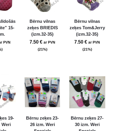
līdošās
Bērnu vilnas
Bērnu vilnas
te” 15-
zeķes BRIEDIS
zeķes Tom&Jerry
zm.
(izm.32-35)
(izm.32-35)
7.50
€
7.50
€
ar PVN
ar PVN
ar PVN
%)
(21%)
(21%)
ķes 19-
Bērnu zeķes 23-
Bērnu zeķes 27-
, Weri
26 izm. Weri
30 izm. Weri
als
Spezials
Spezials