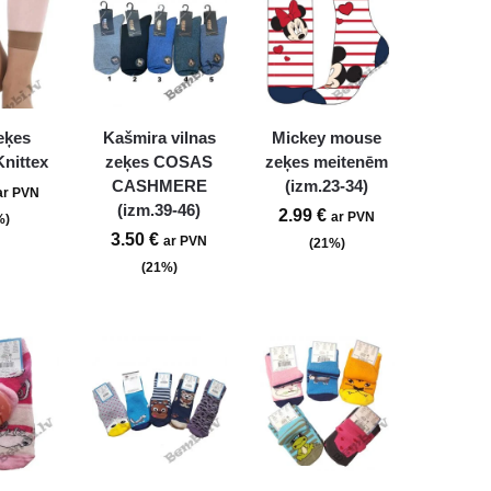
eķes
Kašmira vilnas
Mickey mouse
nittex
zeķes COSAS
zeķes meitenēm
CASHMERE
(izm.23-34)
ar PVN
(izm.39-46)
2.99
€
ar PVN
%)
3.50
€
ar PVN
(21%)
(21%)