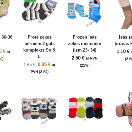
 36-38
Frotē zeķes
Frozen īsās
Īsās z
bērniem 2 gab.
zeķes meitenēm
brūnas K
komplekts So &
(izm.23- 34)
35
€
1.10
€
ar
Li
2.50
€
ar PVN
%)
(21
0.85
€
1.65
€
ar
(21%)
PVN (21%)