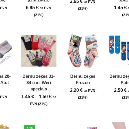
2.65
€
ar PVN
6.95
€
1.45
€
 PVN
ar PVN
(21%)
(21%)
(21
s 28-
Bērnu zeķes 31-
Bērnu zeķes
Bērnu ze
 Atut
34 izm. Weri
Frozen
Patr
spezials
2.20
€
2.50
€
ar PVN
1.45
€
–
1.50
€
 PVN
ar
(21%)
(21
PVN (21%)
-48%