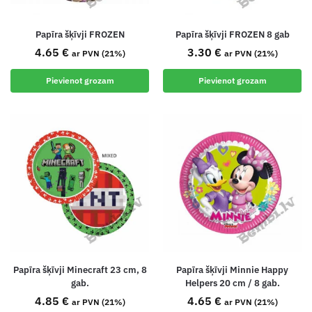
Papīra šķīvji FROZEN
Papīra šķīvji FROZEN 8 gab
4.65
€
3.30
€
ar PVN (21%)
ar PVN (21%)
Pievienot grozam
Pievienot grozam
Papīra šķīvji Minecraft 23 cm, 8
Papīra šķīvji Minnie Happy
gab.
Helpers 20 cm / 8 gab.
4.85
€
4.65
€
ar PVN (21%)
ar PVN (21%)