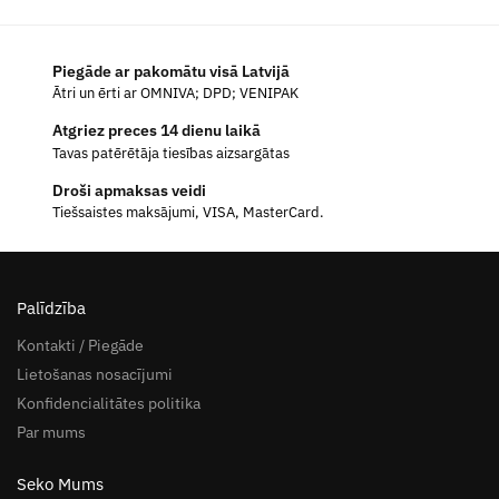
Piegāde ar pakomātu visā Latvijā
Ātri un ērti ar OMNIVA; DPD; VENIPAK
Atgriez preces 14 dienu laikā
Tavas patērētāja tiesības aizsargātas
Droši apmaksas veidi
Tiešsaistes maksājumi, VISA, MasterCard.
Palīdzība
Kontakti / Piegāde
Lietošanas nosacījumi
Konfidencialitātes politika
Par mums
Seko Mums