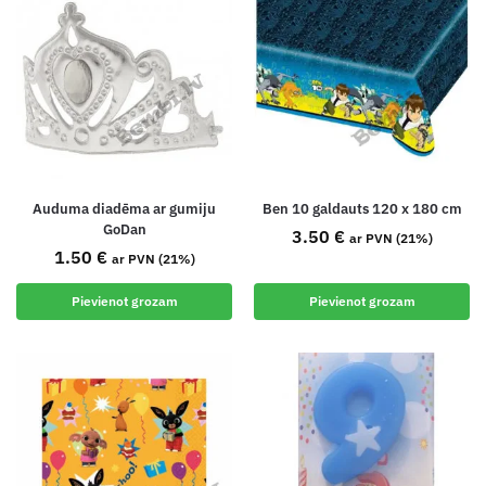
Auduma diadēma ar gumiju
Ben 10 galdauts 120 x 180 cm
GoDan
3.50
€
ar PVN (21%)
1.50
€
ar PVN (21%)
Pievienot grozam
Pievienot grozam