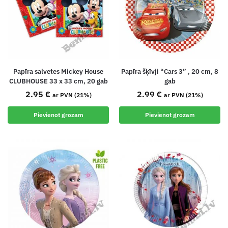
Papīra salvetes Mickey House
Papīra šķīvji “Cars 3” , 20 cm, 8
CLUBHOUSE 33 x 33 cm, 20 gab
gab
2.95
€
2.99
€
ar PVN (21%)
ar PVN (21%)
Pievienot grozam
Pievienot grozam