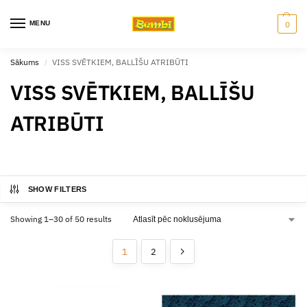
MENU
0
Sākums
VISS SVĒTKIEM, BALLĪŠU ATRIBŪTI
/
VISS SVĒTKIEM, BALLĪŠU
ATRIBŪTI
SHOW FILTERS
Showing 1–30 of 50 results
1
2