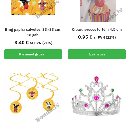
Bing papīra salvetes, 33×33 cm,
Ciparu sveces tortēm 4,5 cm
16 gab.
0.95
€
ar PVN (21%)
3.40
€
ar PVN (21%)
Pievienot grozam
Izvēlieties