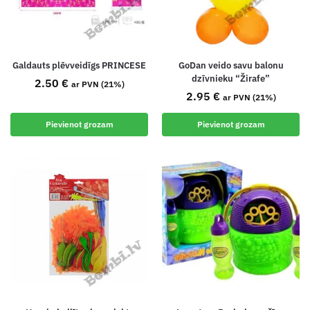
Galdauts plēvveidīgs PRINCESE
GoDan veido savu balonu
dzīvnieku “Žirafe”
2.50
€
ar PVN (21%)
2.95
€
ar PVN (21%)
Pievienot grozam
Pievienot grozam