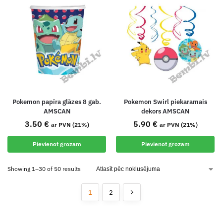
Pokemon papīra glāzes 8 gab.
Pokemon Swirl piekaramais
AMSCAN
dekors AMSCAN
3.50
€
5.90
€
ar PVN (21%)
ar PVN (21%)
Pievienot grozam
Pievienot grozam
Showing 1–30 of 50 results
1
2