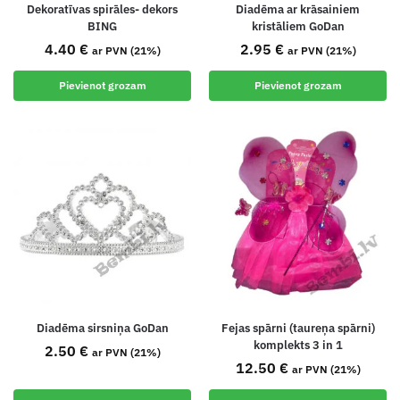
Dekoratīvas spirāles- dekors
Diadēma ar krāsainiem
BING
kristāliem GoDan
4.40
€
2.95
€
ar PVN (21%)
ar PVN (21%)
Pievienot grozam
Pievienot grozam
Diadēma sirsniņa GoDan
Fejas spārni (taureņa spārni)
komplekts 3 in 1
2.50
€
ar PVN (21%)
12.50
€
ar PVN (21%)