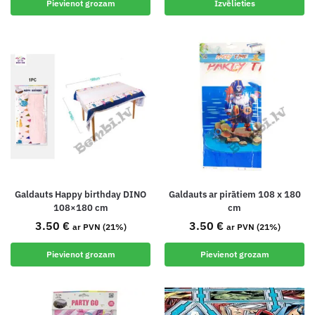
Pievienot grozam
Izvēlieties
Galdauts Happy birthday DINO
Galdauts ar pirātiem 108 x 180
108×180 cm
cm
3.50
€
3.50
€
ar PVN (21%)
ar PVN (21%)
Pievienot grozam
Pievienot grozam