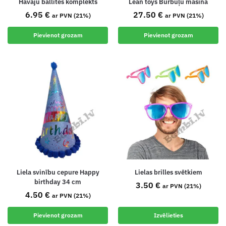
Havaju ballītes komplekts
Lean toys Burbuļu mašīna
6.95
€
27.50
€
ar PVN (21%)
ar PVN (21%)
Pievienot grozam
Pievienot grozam
Liela svinību cepure Happy
Lielas brilles svētkiem
birthday 34 cm
3.50
€
ar PVN (21%)
4.50
€
ar PVN (21%)
Pievienot grozam
Izvēlieties