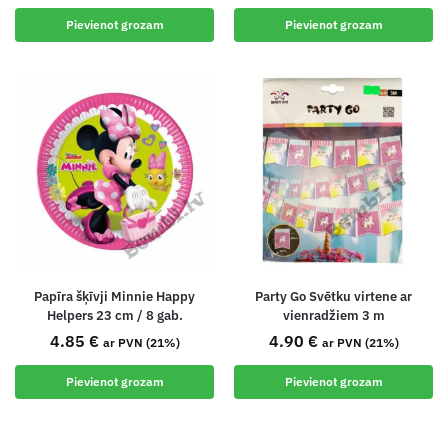
Pievienot grozam
Pievienot grozam
Papīra šķīvji Minnie Happy
Party Go Svētku virtene ar
Helpers 23 cm / 8 gab.
vienradžiem 3 m
4.85
€
4.90
€
ar PVN (21%)
ar PVN (21%)
Pievienot grozam
Pievienot grozam