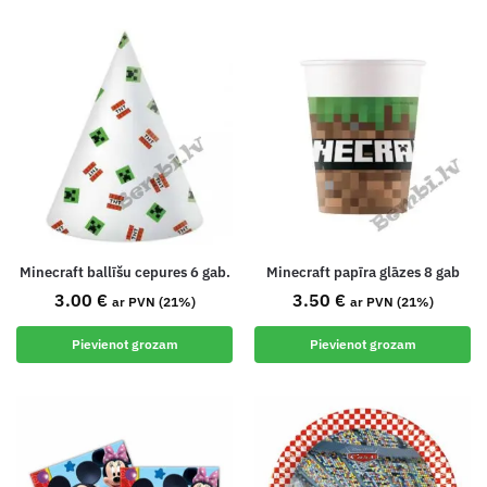
Minecraft ballīšu cepures 6 gab.
Minecraft papīra glāzes 8 gab
3.00
€
3.50
€
ar PVN (21%)
ar PVN (21%)
Pievienot grozam
Pievienot grozam