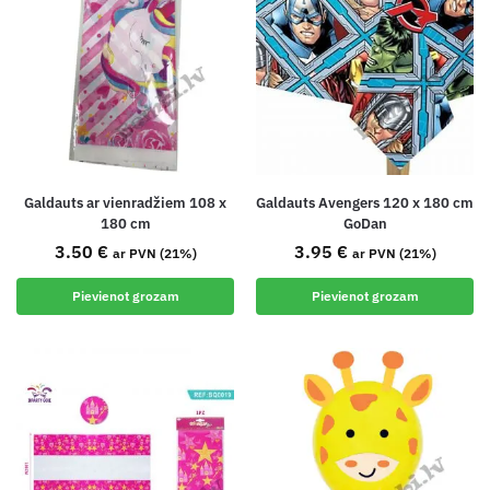
Galdauts ar vienradžiem 108 x
Galdauts Avengers 120 x 180 cm
180 cm
GoDan
3.50
€
3.95
€
ar PVN (21%)
ar PVN (21%)
Pievienot grozam
Pievienot grozam