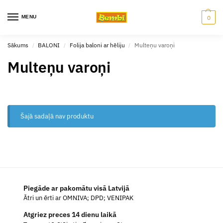
MENU
0
Sākums
BALONI
Folija baloni ar hēliju
Multeņu varoņi
/
/
/
Multeņu varoņi
Šajā sadaļā nav produktu
Piegāde ar pakomātu visā Latvijā
Ātri un ērti ar OMNIVA; DPD; VENIPAK
Atgriez preces 14 dienu laikā