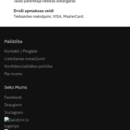
Tavas patērētāja tiesības aizsargātas
Droši apmaksas veidi
Tiešsaistes maksājumi, VISA, MasterCard.
Palīdzība
Kontakti / Piegāde
Lietošanas nosacījumi
Konfidencialitātes politika
Par mums
Seko Mums
Facebook
Draugiem
Instagram