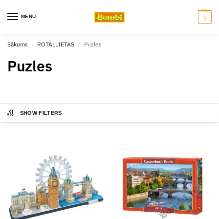
MENU
0
Sākums
ROTAĻLIETAS
Puzles
/
/
Puzles
SHOW FILTERS