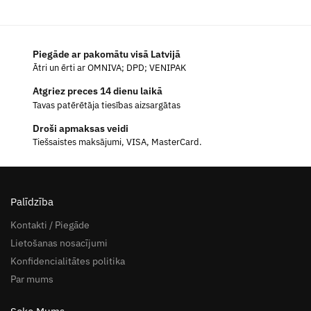
Piegāde ar pakomātu visā Latvijā
Ātri un ērti ar OMNIVA; DPD; VENIPAK
Atgriez preces 14 dienu laikā
Tavas patērētāja tiesības aizsargātas
Droši apmaksas veidi
Tiešsaistes maksājumi, VISA, MasterCard.
Palīdzība
Kontakti / Piegāde
Lietošanas nosacījumi
Konfidencialitātes politika
Par mums