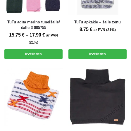
TuTu adīta merino tuneļšalle/
TuTu apkakle – šalle zēnu
šalle 3-005755
8.75
€
ar PVN (21%)
15.75
€
–
17.90
€
ar PVN
(21%)
Izvēlieties
Izvēlieties