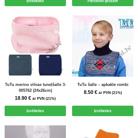
Izvēlieties
Pievienot grozam
TuTu merino vilnas tuneļšalle 3-
TuTu šalle – apkakle rombi
005762 (24x26cm)
8.50
€
ar PVN (21%)
18.90
€
ar PVN (21%)
Izvēlieties
Izvēlieties