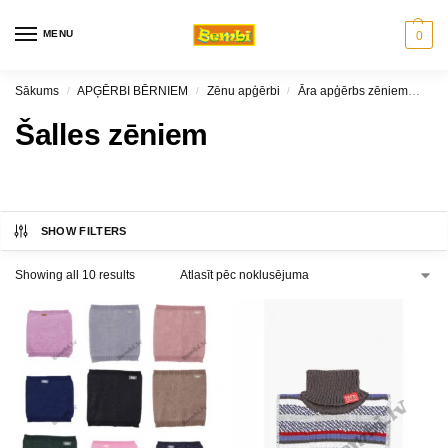
MENU
0
Sākums
APĢĒRBI BĒRNIEM
Zēnu apģērbi
Āra apģērbs zēniem
Šal
/
/
/
Šalles zēniem
SHOW FILTERS
Showing all 10 results