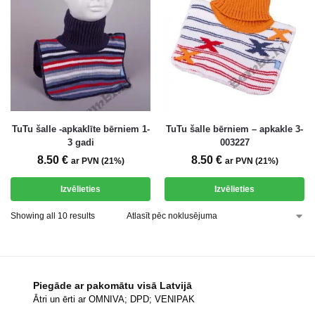
TuTu šalle -apkaklīte bērniem 1-
TuTu šalle bērniem – apkakle 3-
3 gadi
003227
8.50
€
8.50
€
ar PVN (21%)
ar PVN (21%)
Izvēlieties
Izvēlieties
Showing all 10 results
Piegāde ar pakomātu visā Latvijā
Ātri un ērti ar OMNIVA; DPD; VENIPAK