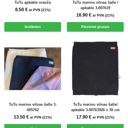
TuTu apkakle oranža
TuTu merino vilnas šalle /
apkakle 3-007619
8.50
€
ar PVN (21%)
16.90
€
ar PVN (21%)
Izvēlieties
Pievienot grozam
TuTu merino vilnas šalle 3-
TuTu merino vilnas šalle/
005762
apkakle 3-00763926 x 30 cm
13.50
€
17.90
€
ar PVN (21%)
ar PVN (21%)