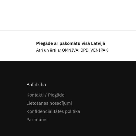
Piegāde ar pakomātu visā Latvijā
Ātri un ērti ar OMNIVA; DPD; VENIPAK
Palīdzība
Kontakti / Piegāde
Lietošanas nosacījumi
Konfidencialitātes politika
Par mums