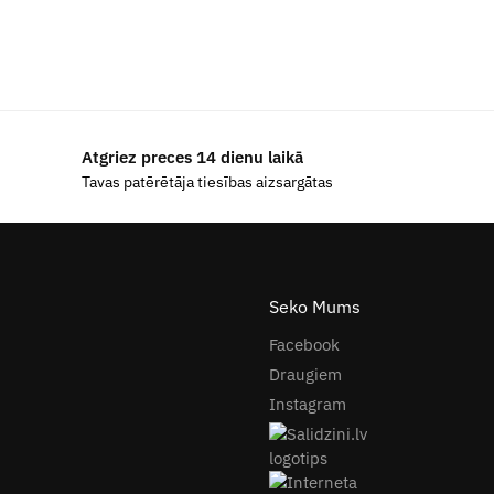
Atgriez preces 14 dienu laikā
Tavas patērētāja tiesības aizsargātas
Seko Mums
Facebook
Draugiem
Instagram