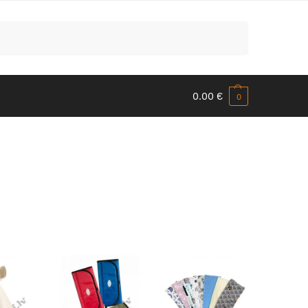
Meklēt
0.00
€
0