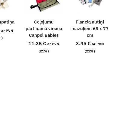
upatiņa
Ceļojumu
Flaneļa autiņi
pārtinamā virsma
mazuļiem 68 x 77
ar PVN
Canpol Babies
cm
%)
11.35
€
3.95
€
ar PVN
ar PVN
(21%)
(21%)