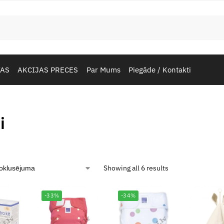
TAS
AKCIJAS PRECES
Par Mums
Piegāde / Kontakti
i
Showing all 6 results
-33%
-34%