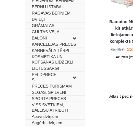
PIEDERUMI BĒRNIEM
BĒRNU ISTABAI
–
RAGAVAS BĒRNIEM
–
DVIEĻI
–
Bambino Mi
GRĀMATAS
–
kit atkār
GULTAS VEĻA
–
lietojamo 
BALONI
–
komplekts 
KANCELEJAS PRECES
–
23
36.05
€
KARNEVĀLA TĒRPI
–
KOSMĒTIKA UN
–
ar PVN (
KOPŠANAS LĪDZEKĻI
LIETUSSARGI
–
PELDPRECE
–
S
PRECES TŪRISMAM
–
SEGAS, SPILVENI
–
SPORTA PRECES
–
VISS SVĒTKIEM,
–
BALLĪŠU ATRIBŪTI
Apavi dvīņiem
–
Apģērbi dvīņiem
–