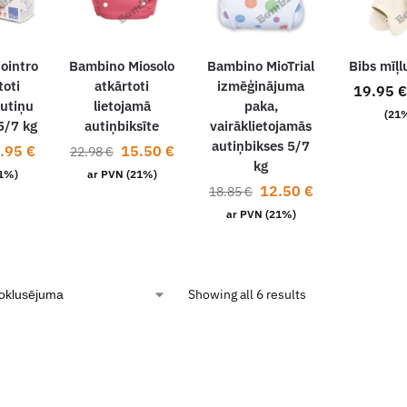
ointro
Bambino Miosolo
Bambino MioTrial
Bibs mīļl
toti
atkārtoti
izmēģinājuma
19.95
€
autiņu
lietojamā
paka,
(21
5/7 kg
autiņbiksīte
vairāklietojamās
autiņbikses 5/7
.95
€
15.50
€
22.98
€
kg
21%)
ar PVN (21%)
12.50
€
18.85
€
ar PVN (21%)
Showing all 6 results