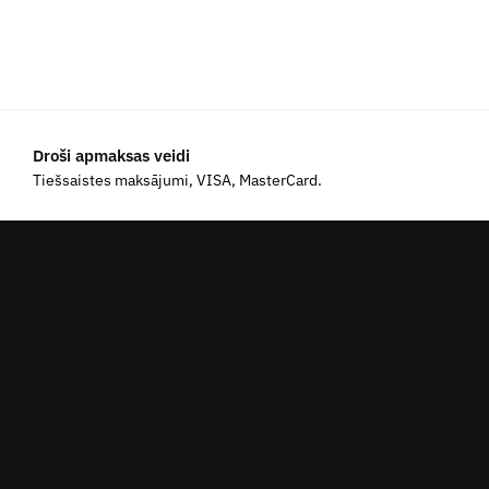
Droši apmaksas veidi
Tiešsaistes maksājumi, VISA, MasterCard.