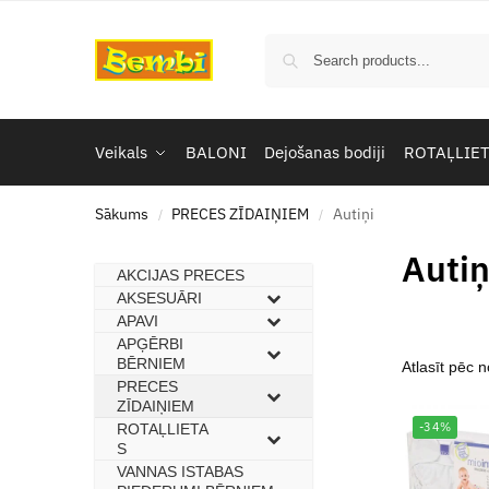
Veikals
BALONI
Dejošanas bodiji
ROTAĻLIE
Sākums
PRECES ZĪDAIŅIEM
Autiņi
/
/
Autiņ
AKCIJAS PRECES
–
AKSESUĀRI
–
APAVI
–
APĢĒRBI
–
BĒRNIEM
PRECES
–
ZĪDAIŅIEM
-34%
ROTAĻLIETA
–
S
VANNAS ISTABAS
–