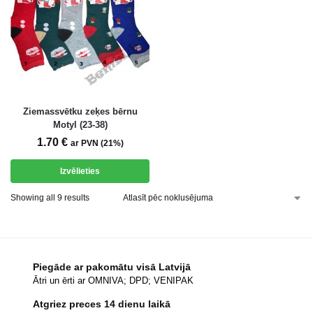
Ziemassvētku zeķes bērnu
Motyl (23-38)
1.70
€
ar PVN (21%)
Izvēlieties
Showing all 9 results
Piegāde ar pakomātu visā Latvijā
Ātri un ērti ar OMNIVA; DPD; VENIPAK
Atgriez preces 14 dienu laikā