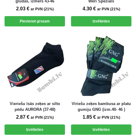
gludas, izmērs 43-46
Weri Spezials
2.03
€
4.30
€
ar PVN (21%)
ar PVN (21%)
Pievienot grozam
Izvēlieties
Vieriešu īsās zeķes ar silto
Vīriešu zeķes bambusa ar platu
pēdu AURORA (37-48)
gumiju GNG (izm.40- 46 )
2.87
€
1.85
€
ar PVN (21%)
ar PVN (21%)
Izvēlieties
Izvēlieties