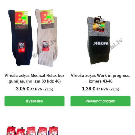
Vīriešu zeķes Medical Relax bez
Vīriešu zeķes Work in progress,
gumijas, (no izm.39 līdz 46)
izmērs 43-46
3.05
€
1.38
€
ar PVN (21%)
ar PVN (21%)
Izvēlieties
Pievienot grozam