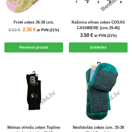
Frotē zeķes 36-38 izm.
Kašmira vilnas zeķes COSAS
CASHMERE (izm.39-46)
2.35
€
3.02
€
ar PVN (21%)
3.50
€
ar PVN (21%)
Pievienot grozam
Izvēlieties
Melnas vīriešu zeķes Topline
Neslīdošās zeķes izm. 35-38