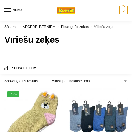
MENU
0
Sākums
APĢĒRBI BĒRNIEM
Pieaugušo zeķes
Vīriešu zeķes
/
/
/
Vīriešu zeķes
SHOW FILTERS
Showing all 9 results
-22%