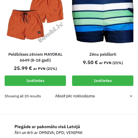
Peldbikses zēniem MAYORAL
Zēnu peldšorti
6649 (8-18 gadi)
9.50
€
ar PVN (21%)
25.99
€
ar PVN (21%)
Izvēlieties
Izvēlieties
Showing all 20 results
Piegāde ar pakomātu visā Latvijā
Ātri un ērti ar OMNIVA; DPD; VENIPAK