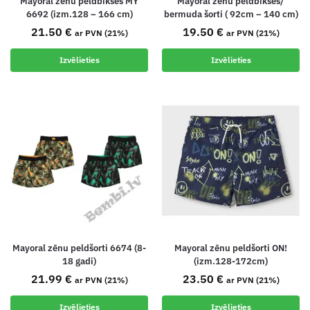
Mayoral zēnu peldbikses MY
Mayoral zēnu peldbikses/
6692 (izm.128 – 166 cm)
bermuda šorti ( 92cm – 140 cm)
21.50
€
19.50
€
ar PVN (21%)
ar PVN (21%)
Izvēlieties
Izvēlieties
Mayoral zēnu peldšorti 6674 (8-
Mayoral zēnu peldšorti ON!
18 gadi)
(izm.128-172cm)
21.99
€
23.50
€
ar PVN (21%)
ar PVN (21%)
Izvēlieties
Izvēlieties