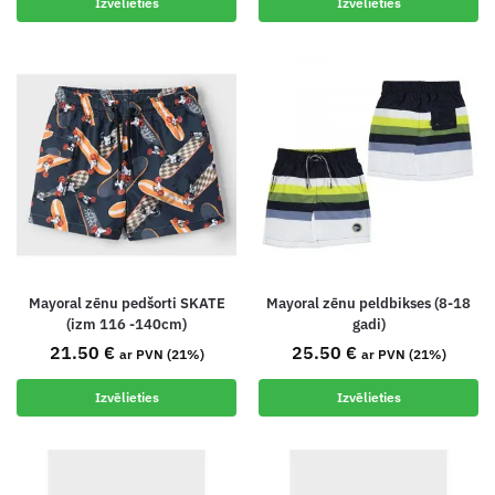
Izvēlieties
Izvēlieties
Mayoral zēnu pedšorti SKATE
Mayoral zēnu peldbikses (8-18
(izm 116 -140cm)
gadi)
21.50
€
25.50
€
ar PVN (21%)
ar PVN (21%)
Izvēlieties
Izvēlieties