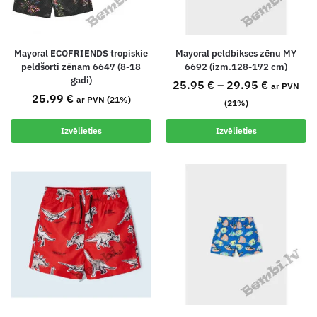
Mayoral ECOFRIENDS tropiskie
Mayoral peldbikses zēnu MY
peldšorti zēnam 6647 (8-18
6692 (izm.128-172 cm)
gadi)
25.95
€
–
29.95
€
ar PVN
25.99
€
ar PVN (21%)
(21%)
Izvēlieties
Izvēlieties