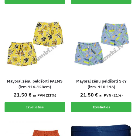
Mayoral zēnu peldšorti PALMS
Mayoral zēnu peldšorti SKY
(izm.116-128cm)
(izm. 110;116)
21.50
€
21.50
€
ar PVN (21%)
ar PVN (21%)
Izvēlieties
Izvēlieties