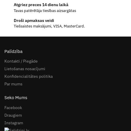
Atgriez preces 14 dienu laikā
Tavas patērētāja tiesības aizsargātas
Droši apmaksas veidi
Tiešsaistes maksājumi, VISA, MasterCard.
Palīdzība
Kontakti / Piegāde
Lietošanas nosacījumi
Konfidencialitātes politika
Par mums
Seko Mums
Facebook
Draugiem
Instagram