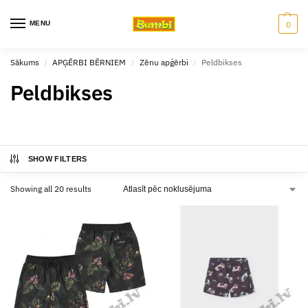
MENU
0
Sākums
APĢĒRBI BĒRNIEM
Zēnu apģērbi
Peldbikses
/
/
/
Peldbikses
SHOW FILTERS
Showing all 20 results