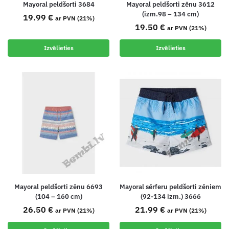
Mayoral peldšorti 3684
Mayoral peldšorti zēnu 3612
(izm.98 – 134 cm)
19.99
€
ar PVN (21%)
19.50
€
ar PVN (21%)
Izvēlieties
Izvēlieties
Mayoral peldšorti zēnu 6693
Mayoral sērferu peldšorti zēniem
(104 – 160 cm)
(92-134 izm.) 3666
26.50
€
21.99
€
ar PVN (21%)
ar PVN (21%)