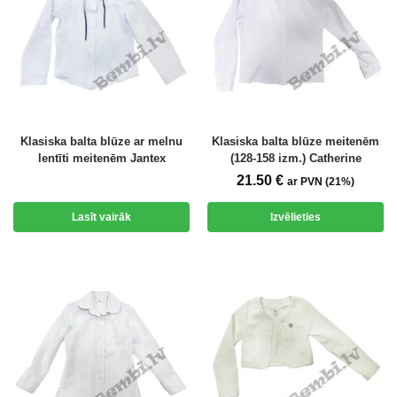
Klasiska balta blūze ar melnu
Klasiska balta blūze meitenēm
lentīti meitenēm Jantex
(128-158 izm.) Catherine
21.50
€
ar PVN (21%)
Lasīt vairāk
Izvēlieties