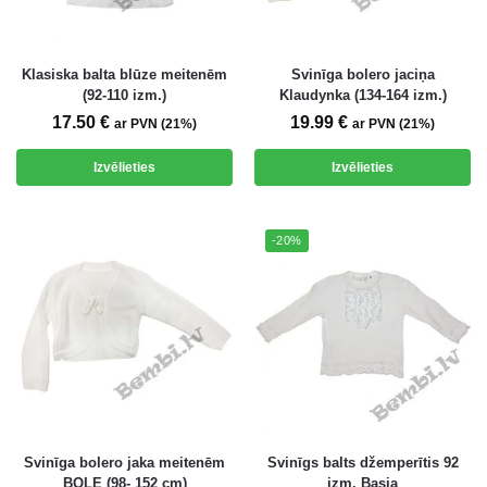
Klasiska balta blūze meitenēm
Svinīga bolero jaciņa
(92-110 izm.)
Klaudynka (134-164 izm.)
17.50
€
19.99
€
ar PVN (21%)
ar PVN (21%)
Izvēlieties
Izvēlieties
-20%
Svinīga bolero jaka meitenēm
Svinīgs balts džemperītis 92
BOLE (98- 152 cm)
izm. Basia