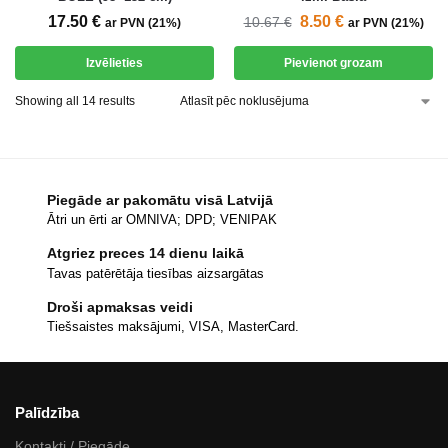
17.50
€
8.50
€
10.67
€
ar PVN (21%)
ar PVN (21%)
Izvēlieties
Pievienot grozam
Showing all 14 results
Piegāde ar pakomātu visā Latvijā
Ātri un ērti ar OMNIVA; DPD; VENIPAK
Atgriez preces 14 dienu laikā
Tavas patērētāja tiesības aizsargātas
Droši apmaksas veidi
Tiešsaistes maksājumi, VISA, MasterCard.
Palīdzība
Kontakti / Piegāde