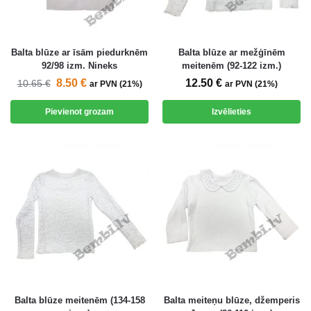
Balta blūze ar īsām piedurknēm
Balta blūze ar mežģīnēm
92/98 izm. Nineks
meitenēm (92-122 izm.)
8.50
€
12.50
€
10.65
€
ar PVN (21%)
ar PVN (21%)
Pievienot grozam
Izvēlieties
Balta blūze meitenēm (134-158
Balta meiteņu blūze, džemperis