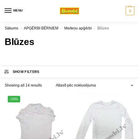
MENU
0
Sākums
APĢĒRBI BĒRNIEM
Meiteņu apģērbi
Blūzes
/
/
/
Blūzes
SHOW FILTERS
Showing all 14 results
-20%