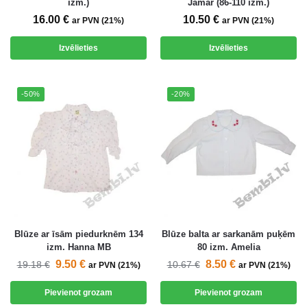
izm.)
Jamar (86-110 izm.)
16.00
€
10.50
€
ar PVN (21%)
ar PVN (21%)
Izvēlieties
Izvēlieties
-50%
-20%
Blūze ar īsām piedurknēm 134
Blūze balta ar sarkanām puķēm
izm. Hanna MB
80 izm. Amelia
9.50
€
8.50
€
19.18
€
10.67
€
ar PVN (21%)
ar PVN (21%)
Pievienot grozam
Pievienot grozam