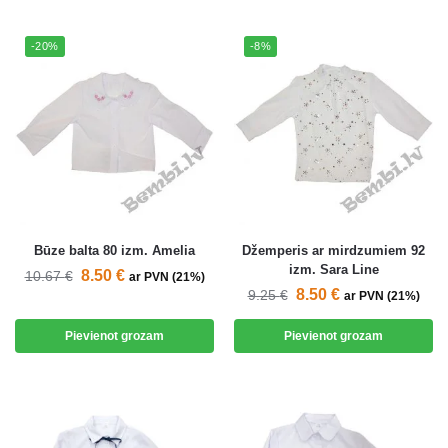
-20%
-8%
Būze balta 80 izm. Amelia
Džemperis ar mirdzumiem 92
izm. Sara Line
8.50
€
10.67
€
ar PVN (21%)
8.50
€
9.25
€
ar PVN (21%)
Pievienot grozam
Pievienot grozam