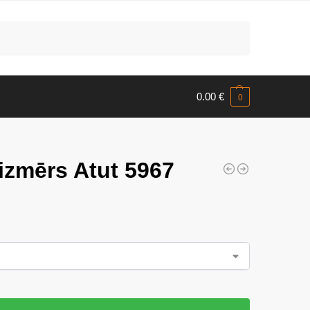
Meklēt
0.00
€
0
izmērs Atut 5967