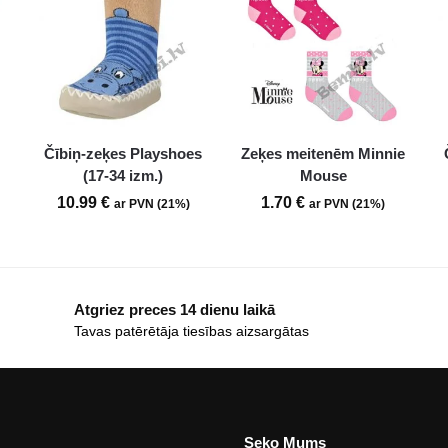
Čībiņ-zeķes Playshoes
Zeķes meitenēm Minnie
(17-34 izm.)
Mouse
10.99
€
1.70
€
ar PVN (21%)
ar PVN (21%)
Atgriez preces 14 dienu laikā
Tavas patērētāja tiesības aizsargātas
Seko Mums