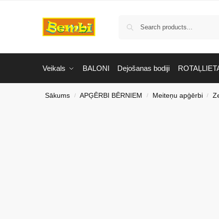
Veikals
BALONI
Dejošanas bodiji
ROTAĻLIET
Sākums
APĢĒRBI BĒRNIEM
Meiteņu apģērbi
Z
/
/
/