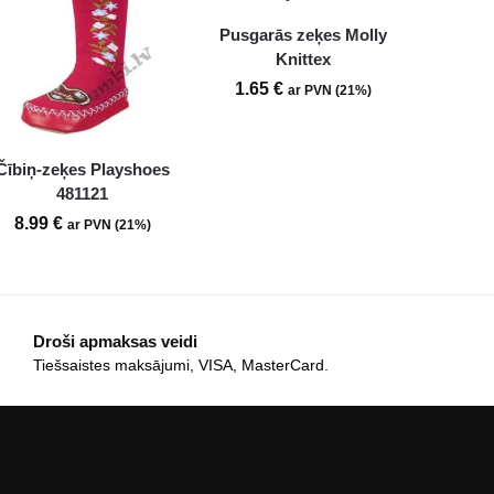
Pusgarās zeķes Molly
Knittex
1.65
€
ar PVN (21%)
Čībiņ-zeķes Playshoes
481121
8.99
€
ar PVN (21%)
Droši apmaksas veidi
Tiešsaistes maksājumi, VISA, MasterCard.