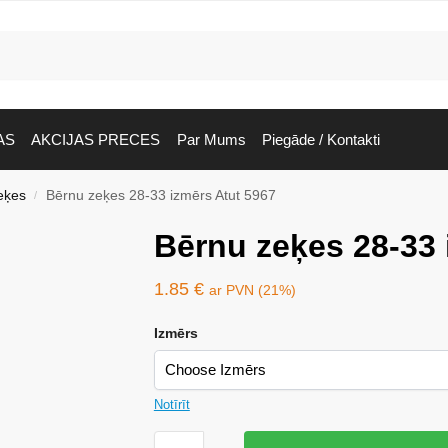
AS
AKCIJAS PRECES
Par Mums
Piegāde / Kontakti
eķes
Bērnu zeķes 28-33 izmērs Atut 5967
/
Bērnu zeķes 28-33 
1.85
€
ar PVN (21%)
Izmērs
Notīrīt