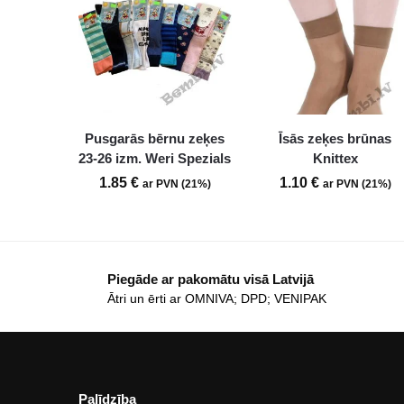
Pusgarās bērnu zeķes
Īsās zeķes brūnas
23-26 izm. Weri Spezials
Knittex
1.85
€
1.10
€
ar PVN (21%)
ar PVN (21%)
Piegāde ar pakomātu visā Latvijā
Ātri un ērti ar OMNIVA; DPD; VENIPAK
Palīdzība