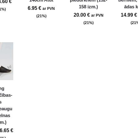
4.60
€
158 izm.)
ādas k
6.95
€
ar PVN
21%)
20.00
€
14.99
€
ar PVN
(21%)
(21%)
(21
ng
čības-
s
ieaugu
elnas
zm.)
6.65
€