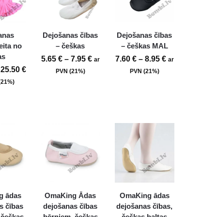
anas
Dejošanas čības
Dejošanas čības
eita no
– češkas
– češkas MAL
as
5.65
€
–
7.95
€
7.60
€
–
8.95
€
ar
ar
25.50
€
PVN (21%)
PVN (21%)
(21%)
g ādas
OmaKing Ādas
OmaKing ādas
s čības
dejošanas čības
dejošanas čības,
 češkas
bērniem, češkas
češkas baltas