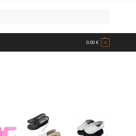
Meklēt
0.00
€
0