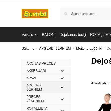
Veikals
BALONI
Dejošanas bodiji
ROTAĻLIET
Sākums
APĢĒRBI BĒRNIEM
Meiteņu apģērbi
De
/
/
/
Dejo
AKCIJAS PRECES
–
AKSESUĀRI
–
APAVI
–
APĢĒRBI
–
BĒRNIEM
PRECES
–
ZĪDAIŅIEM
ROTAĻLIETA
–