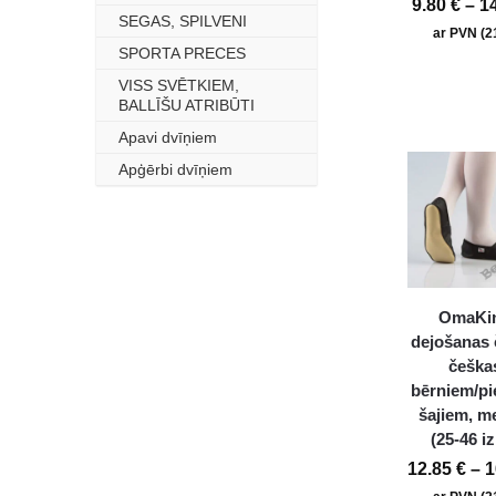
9.80
€
–
1
SEGAS, SPILVENI
–
ar PVN (
SPORTA PRECES
–
VISS SVĒTKIEM,
–
BALLĪŠU ATRIBŪTI
Apavi dvīņiem
–
Apģērbi dvīņiem
–
OmaKi
dejošanas 
češka
bērniem/p
šajiem, m
(25-46 i
12.85
€
–
1