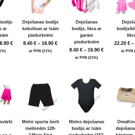
bodijs
Dejošanas bodijs
Dejošanas
Dejoš
s ar
kokvilnas ar īsām
bodijs, likra ar
bodijs/kl
okām
piedurknēm
garām
likr
piedurknēm
6.90
€
8.40
€
–
16.90
€
22.20
€
–
8.40
€
–
16.90
€
21%)
ar PVN (21%)
ar PVN 
ar PVN (21%)
svārki
Melni sporta šorti
Melns dejošanas
OmaKin
s
meitenēm 128-
bodijs ar īsām
dejošana
146cm Atut
piedurknēm (152-
bērniem,