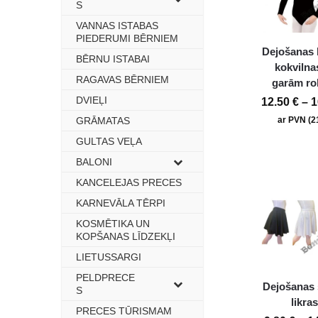
S
VANNAS ISTABAS
–
PIEDERUMI BĒRNIEM
Dejošanas 
BĒRNU ISTABAI
–
kokvilna
RAGAVAS BĒRNIEM
–
garām r
DVIEĻI
–
12.50
€
–
1
GRĀMATAS
–
ar PVN (
GULTAS VEĻA
–
BALONI
–
KANCELEJAS PRECES
–
KARNEVĀLA TĒRPI
–
KOSMĒTIKA UN
–
KOPŠANAS LĪDZEKĻI
LIETUSSARGI
–
PELDPRECE
–
Dejošanas 
S
likra
PRECES TŪRISMAM
–