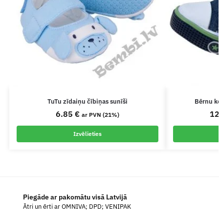
TuTu zīdaiņu čībiņas sunīši
Bērnu k
6.85
€
1
ar PVN (21%)
Izvēlieties
Piegāde ar pakomātu visā Latvijā
Ātri un ērti ar OMNIVA; DPD; VENIPAK