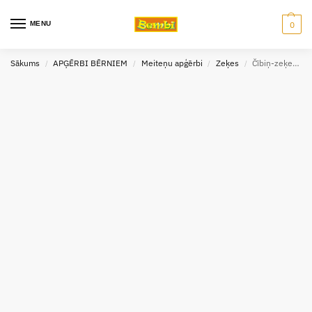
MENU
0
Sākums
APĢĒRBI BĒRNIEM
Meiteņu apģērbi
Zeķes
Čībiņ-zeķes Playshoes (17-34 izm.)
/
/
/
/