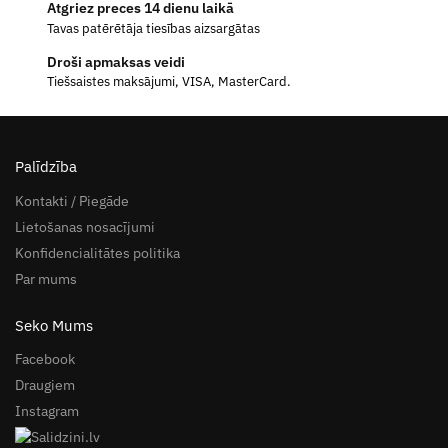
Atgriez preces 14 dienu laikā
Tavas patērētāja tiesības aizsargātas
Droši apmaksas veidi
Tiešsaistes maksājumi, VISA, MasterCard.
Palīdzība
Kontakti / Piegāde
Lietošanas nosacījumi
Konfidencialitātes politika
Par mums
Seko Mums
Facebook
Draugiem
Instagram