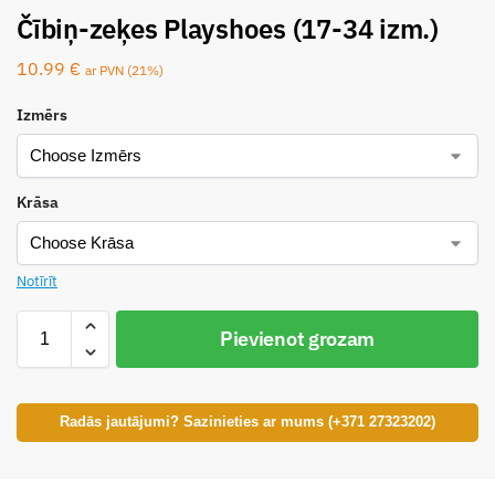
Čībiņ-zeķes Playshoes (17-34 izm.)
10.99
€
ar PVN (21%)
Izmērs
Krāsa
Notīrīt
Pievienot grozam
Radās jautājumi? Sazinieties ar mums (+371 27323202)