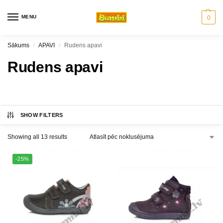
MENU
0
Sākums
APAVI
Rudens apavi
/
/
Rudens apavi
SHOW FILTERS
Showing all 13 results
-25%