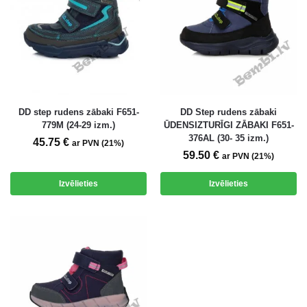
DD step rudens zābaki F651-
DD Step rudens zābaki
779M (24-29 izm.)
ŪDENSIZTURĪGI ZĀBAKI F651-
376AL (30- 35 izm.)
45.75
€
ar PVN (21%)
59.50
€
ar PVN (21%)
Izvēlieties
Izvēlieties