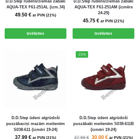
D.D.Step rudens/ziemas zābaki
D.D.Step rudens/ziemas zābaki
AQUA-TEX F61-251AL (izm.34)
AQUA-TEX F61-251AM (izmērs
24-29)
49.50
€
ar PVN (21%)
45.75
€
ar PVN (21%)
Izvēlieties
Izvēlieties
-21%
D.D.Step ūdeni atgrūdoši
D.D.Step ūdeni atgrūdoši
puszābaciņi mazām meitenēm
puszābaki meitenēm S038-611B
S038-611 (izmēri 19-24)
(izmēri 19-24)
37.99
€
30.00
€
37.99
€
ar PVN (21%)
ar PVN (21%)