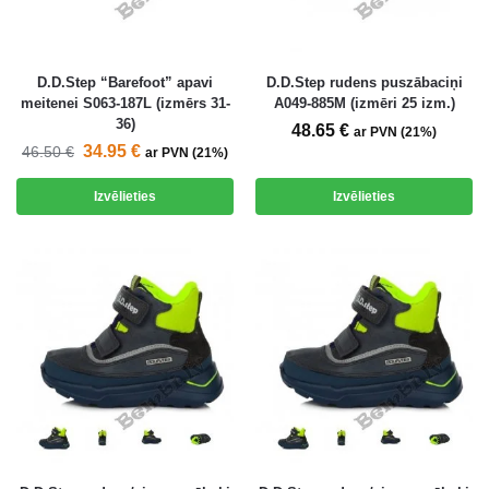
D.D.Step “Barefoot” apavi
D.D.Step rudens puszābaciņi
meitenei S063-187L (izmērs 31-
A049-885M (izmēri 25 izm.)
36)
48.65
€
ar PVN (21%)
34.95
€
46.50
€
ar PVN (21%)
Izvēlieties
Izvēlieties