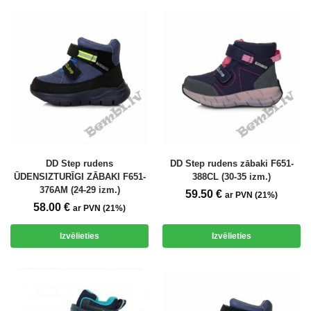
DD Step rudens
DD Step rudens zābaki F651-
ŪDENSIZTURĪGI ZĀBAKI F651-
388CL (30-35 izm.)
376AM (24-29 izm.)
59.50
€
ar PVN (21%)
58.00
€
ar PVN (21%)
Izvēlieties
Izvēlieties