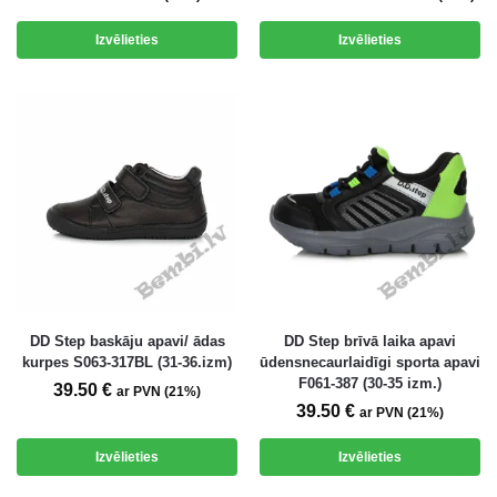
Izvēlieties
Izvēlieties
DD Step baskāju apavi/ ādas
DD Step brīvā laika apavi
kurpes S063-317BL (31-36.izm)
ūdensnecaurlaidīgi sporta apavi
F061-387 (30-35 izm.)
39.50
€
ar PVN (21%)
39.50
€
ar PVN (21%)
Izvēlieties
Izvēlieties