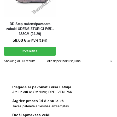
DD Step rudens/pavasara
zābaki ŪDENSIZTURĪGI F651-
388CM (24-29)
58.00
€
ar PVN (21%)
Izvēlieties
Showing all 13 results
Piegāde ar pakomātu visā Latvijā
Ātri un ērti ar OMNIVA; DPD; VENIPAK
Atgriez preces 14 dienu laikā
Tavas patērētāja tiesības aizsargātas
Droši apmaksas veidi