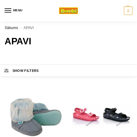
MENU
0
Sākums
APAVI
/
APAVI
SHOW FILTERS