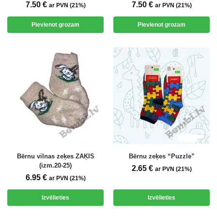
7.50
€
7.50
€
ar PVN (21%)
ar PVN (21%)
Pievienot grozam
Pievienot grozam
Bērnu vilnas zeķes ZAĶIS
Bērnu zeķes “Puzzle”
(izm.20-25)
2.65
€
ar PVN (21%)
6.95
€
ar PVN (21%)
Izvēlieties
Izvēlieties