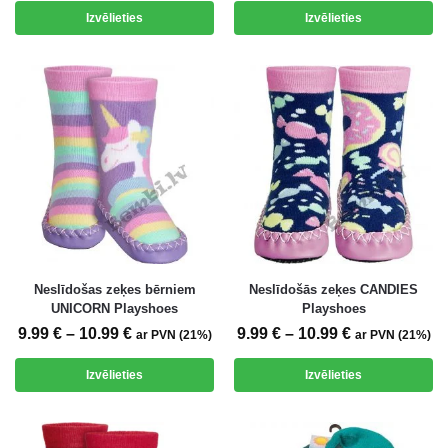
Izvēlieties
Izvēlieties
Neslīdošas zeķes bērniem
Neslīdošās zeķes CANDIES
UNICORN Playshoes
Playshoes
9.99
€
–
10.99
€
9.99
€
–
10.99
€
ar PVN (21%)
ar PVN (21%)
Izvēlieties
Izvēlieties