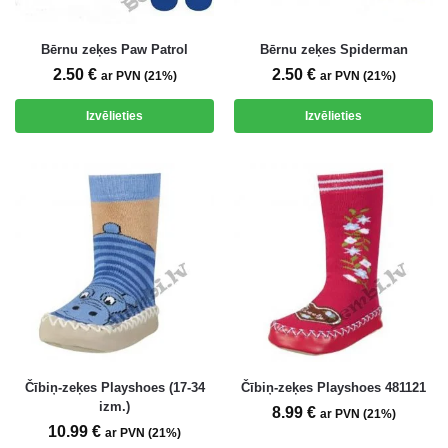
Bērnu zeķes Paw Patrol
Bērnu zeķes Spiderman
2.50
€
2.50
€
ar PVN (21%)
ar PVN (21%)
Izvēlieties
Izvēlieties
Čībiņ-zeķes Playshoes (17-34
Čībiņ-zeķes Playshoes 481121
izm.)
8.99
€
ar PVN (21%)
10.99
€
ar PVN (21%)