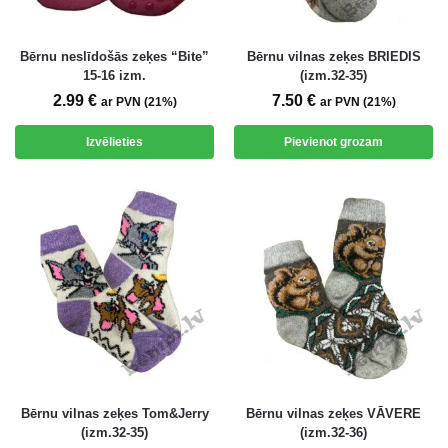
Bērnu neslīdošās zeķes “Bite”
Bērnu vilnas zeķes BRIEDIS
15-16 izm.
(izm.32-35)
2.99
€
7.50
€
ar PVN (21%)
ar PVN (21%)
Izvēlieties
Pievienot grozam
Bērnu vilnas zeķes Tom&Jerry
Bērnu vilnas zeķes VĀVERE
(izm.32-35)
(izm.32-36)