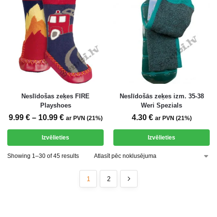
Neslīdošas zeķes FIRE
Neslīdošās zeķes izm. 35-38
Playshoes
Weri Spezials
9.99
€
–
10.99
€
4.30
€
ar PVN (21%)
ar PVN (21%)
Izvēlieties
Izvēlieties
Showing 1–30 of 45 results
1
2