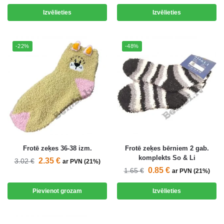
Izvēlieties
Izvēlieties
-22%
-48%
Frotē zeķes 36-38 izm.
Frotē zeķes bērniem 2 gab.
komplekts So & Li
2.35
€
3.02
€
ar PVN (21%)
0.85
€
1.65
€
ar PVN (21%)
Pievienot grozam
Izvēlieties