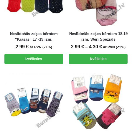
Neslīdošās zeķes bērniem
Neslīdošās zeķes bērniem 18-19
“Krāsas” 17 -19 izm.
izm. Weri Spezials
2.99
€
2.99
€
–
4.30
€
ar PVN (21%)
ar PVN (21%)
Izvēlieties
Izvēlieties