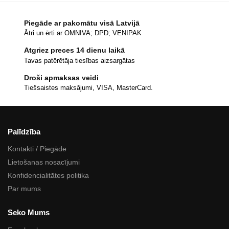
Piegāde ar pakomātu visā Latvijā
Ātri un ērti ar OMNIVA; DPD; VENIPAK
Atgriez preces 14 dienu laikā
Tavas patērētāja tiesības aizsargātas
Droši apmaksas veidi
Tiešsaistes maksājumi, VISA, MasterCard.
Palīdzība
Kontakti / Piegāde
Lietošanas nosacījumi
Konfidencialitātes politika
Par mums
Seko Mums