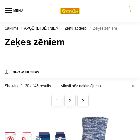
MENU
0
Sākums
APĢĒRBI BĒRNIEM
Zēnu apģērbi
Zeķes zēniem
/
/
/
Zeķes zēniem
SHOW FILTERS
Showing 1–30 of 45 results
1
2