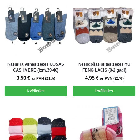
Kašmira vilnas zeķes COSAS
Neslīdošas siltās zeķes YU
CASHMERE (izm.39-46)
FENG LĀCIS (0-2 gadi)
3.50
€
4.95
€
ar PVN (21%)
ar PVN (21%)
Izvēlieties
Izvēlieties