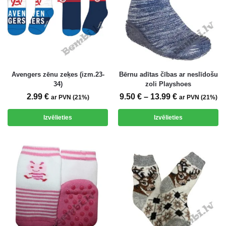
Avengers zēnu zeķes (izm.23-
Bērnu adītas čības ar neslīdošu
34)
zoli Playshoes
2.99
€
9.50
€
–
13.99
€
ar PVN (21%)
ar PVN (21%)
Izvēlieties
Izvēlieties