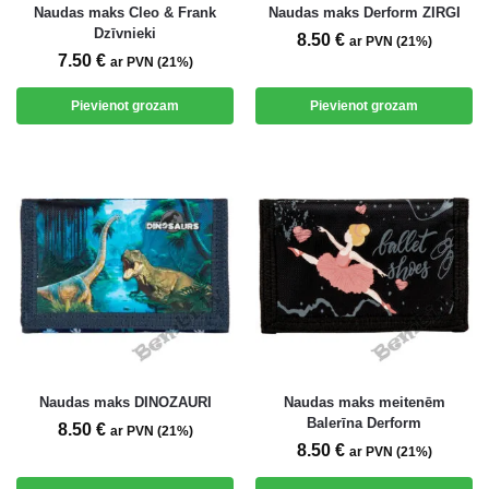
Naudas maks Cleo & Frank
Naudas maks Derform ZIRGI
Dzīvnieki
8.50
€
ar PVN (21%)
7.50
€
ar PVN (21%)
Pievienot grozam
Pievienot grozam
Naudas maks DINOZAURI
Naudas maks meitenēm
Balerīna Derform
8.50
€
ar PVN (21%)
8.50
€
ar PVN (21%)