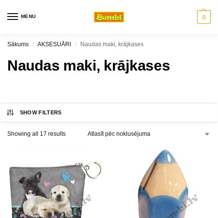
MENU
0
Sākums
AKSESUĀRI
Naudas maki, krājkases
/
/
Naudas maki, krājkases
SHOW FILTERS
Showing all 17 results