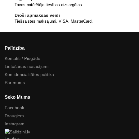
Tavas patērētāja tiesības aizsargātas
Droši apmaksas veidi
Tiešsaistes maksājumi, VISA, MasterCard.
Palīdzība
Kontakti / Piegāde
Lietošanas nosacījumi
Konfidencialitātes politika
Par mums
Seko Mums
Facebook
Draugiem
Instagram