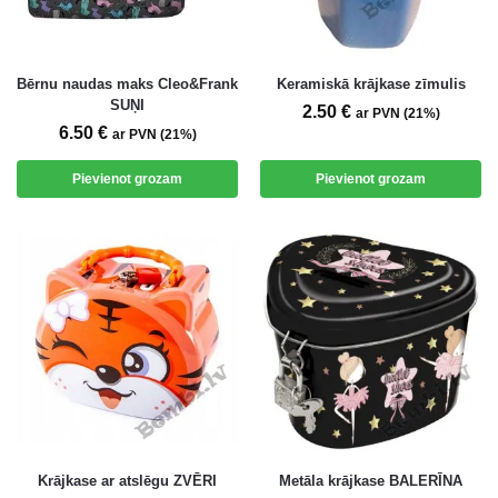
Bērnu naudas maks Cleo&Frank
Keramiskā krājkase zīmulis
SUŅI
2.50
€
ar PVN (21%)
6.50
€
ar PVN (21%)
Pievienot grozam
Pievienot grozam
Krājkase ar atslēgu ZVĒRI
Metāla krājkase BALERĪNA