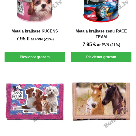
Metāla krājkase KUCĒNS
Metāla krājkase zēnu RACE
TEAM
7.95
€
ar PVN (21%)
7.95
€
ar PVN (21%)
Pievienot grozam
Pievienot grozam