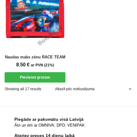
Naudas maks zēnu RACE TEAM
8.50
€
ar PVN (21%)
Pievienot grozam
Showing all 17 results
Piegāde ar pakomātu visā Latvijā
Ātri un ērti ar OMNIVA; DPD; VENIPAK
Atgriez preces 14 dienu laikā