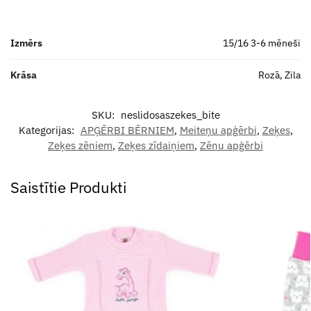
Izmērs
15/16 3-6 mēneši
Krāsa
Rozā, Zila
SKU:
neslidosaszekes_bite
Kategorijas:
APĢĒRBI BĒRNIEM
,
Meiteņu apģērbi
,
Zeķes
,
Zeķes zēniem
,
Zeķes zīdaiņiem
,
Zēnu apģērbi
Saistītie Produkti