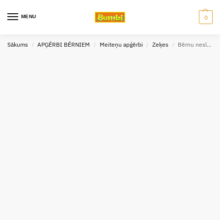
MENU
0
Sākums
APĢĒRBI BĒRNIEM
Meiteņu apģērbi
Zeķes
Bērnu neslīdošās zeķes “Bite” 15-16 izm.
/
/
/
/