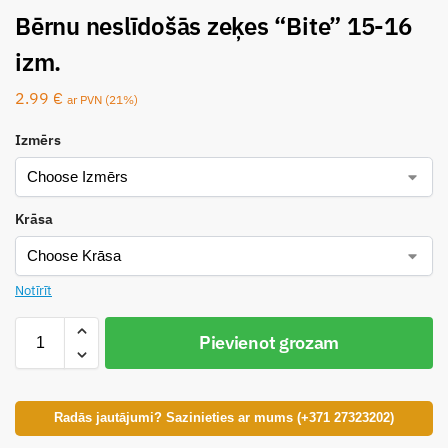
Bērnu neslīdošās zeķes “Bite” 15-16
izm.
2.99
€
ar PVN (21%)
Izmērs
Krāsa
Notīrīt
Pievienot grozam
Radās jautājumi? Sazinieties ar mums (+371 27323202)