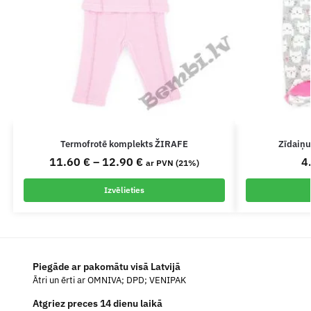
Termofrotē komplekts ŽIRAFE
Zīdaiņu
11.60
€
–
12.90
€
4
ar PVN (21%)
Izvēlieties
Piegāde ar pakomātu visā Latvijā
Ātri un ērti ar OMNIVA; DPD; VENIPAK
Atgriez preces 14 dienu laikā