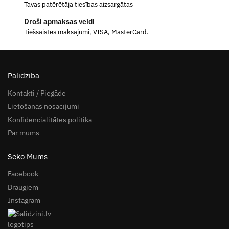
Tavas patērētāja tiesības aizsargātas
Droši apmaksas veidi
Tiešsaistes maksājumi, VISA, MasterCard.
Palīdzība
Kontakti / Piegāde
Lietošanas nosacījumi
Konfidencialitātes politika
Par mums
Seko Mums
Facebook
Draugiem
Instagram