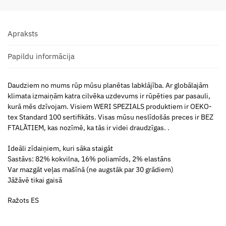
Apraksts
Papildu informācija
Daudziem no mums rūp mūsu planētas labklājība. Ar globālajām
klimata izmaiņām katra cilvēka uzdevums ir rūpēties par pasauli,
kurā mēs dzīvojam. Visiem WERI SPEZIALS produktiem ir OEKO-
tex Standard 100 sertifikāts. Visas mūsu neslīdošās preces ir BEZ
FTALĀTIEM, kas nozīmē, ka tās ir videi draudzīgas. .
Ideāli zīdaiņiem, kuri sāka staigāt
Sastāvs: 82% kokvilna, 16% poliamīds, 2% elastāns
Var mazgāt veļas mašīnā (ne augstāk par 30 grādiem)
Jāžāvē tikai gaisā
Ražots ES