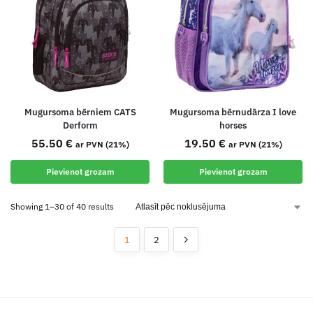
Mugursoma bērniem CATS
Mugursoma bērnudārza I love
Derform
horses
55.50
€
19.50
€
ar PVN (21%)
ar PVN (21%)
Pievienot grozam
Pievienot grozam
Showing 1–30 of 40 results
1
2