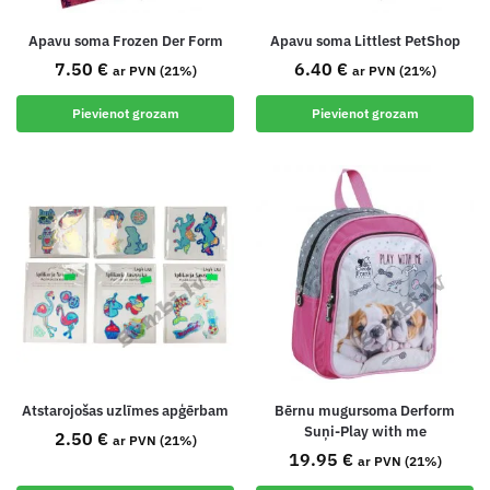
Apavu soma Frozen Der Form
Apavu soma Littlest PetShop
7.50
€
6.40
€
ar PVN (21%)
ar PVN (21%)
Pievienot grozam
Pievienot grozam
Atstarojošas uzlīmes apģērbam
Bērnu mugursoma Derform
Suņi-Play with me
2.50
€
ar PVN (21%)
19.95
€
ar PVN (21%)