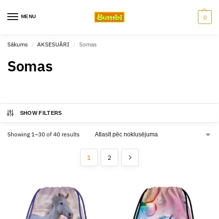
MENU
0
Sākums
AKSESUĀRI
Somas
/
/
Somas
SHOW FILTERS
Showing 1–30 of 40 results
1
2