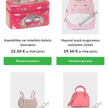
Kosmētikas vai rotaslietu koferis
Mayoral mazā mugursoma
Vienradzis
meitenēm 19283
22.50
€
29.50
€
ar PVN (21%)
ar PVN (21%)
Pievienot grozam
Pievienot grozam