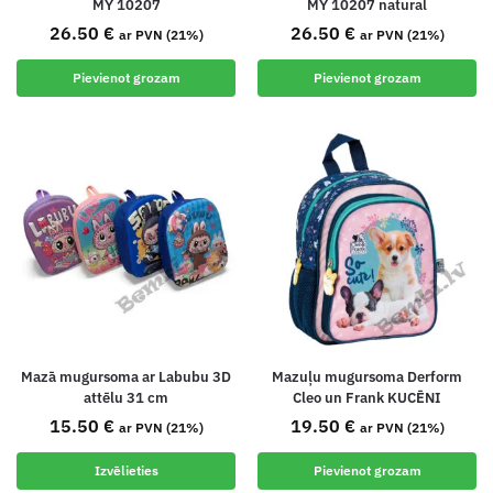
MY 10207
MY 10207 natural
26.50
€
26.50
€
ar PVN (21%)
ar PVN (21%)
Pievienot grozam
Pievienot grozam
Mazā mugursoma ar Labubu 3D
Mazuļu mugursoma Derform
attēlu 31 cm
Cleo un Frank KUCĒNI
15.50
€
19.50
€
ar PVN (21%)
ar PVN (21%)
Izvēlieties
Pievienot grozam