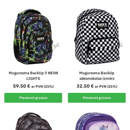
Mugursoma BackUp 5 NEON
Mugursoma BackUp
LIGHTS
sākomskolas izmērs
59.50
€
32.50
€
ar PVN (21%)
ar PVN (21%)
Pievienot grozam
Pievienot grozam