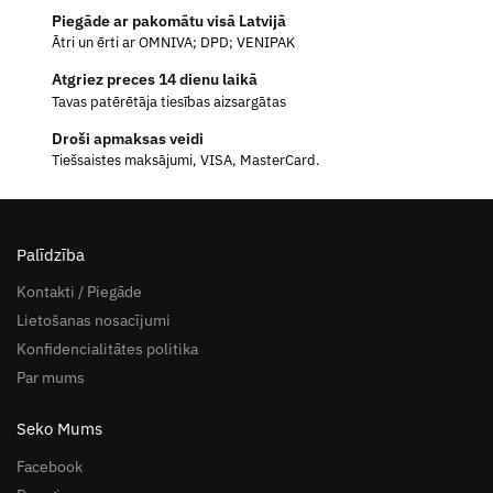
Piegāde ar pakomātu visā Latvijā
Ātri un ērti ar OMNIVA; DPD; VENIPAK
Atgriez preces 14 dienu laikā
Tavas patērētāja tiesības aizsargātas
Droši apmaksas veidi
Tiešsaistes maksājumi, VISA, MasterCard.
Palīdzība
Kontakti / Piegāde
Lietošanas nosacījumi
Konfidencialitātes politika
Par mums
Seko Mums
Facebook