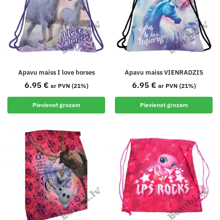
Apavu maiss I love horses
Apavu maiss VIENRADZIS
6.95
€
6.95
€
ar PVN (21%)
ar PVN (21%)
Pievienot grozam
Pievienot grozam