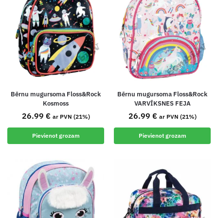
Bērnu mugursoma Floss&Rock
Bērnu mugursoma Floss&Rock
Kosmoss
VARVĪKSNES FEJA
26.99
€
26.99
€
ar PVN (21%)
ar PVN (21%)
Pievienot grozam
Pievienot grozam