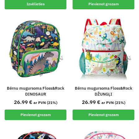
Izvēlieties
Pievienot grozam
Bērnu mugursoma Floss&Rock
Bērnu mugursoma Floss&Rock
DINOSAUR
DŽUNGĻI
26.99
€
26.99
€
ar PVN (21%)
ar PVN (21%)
Pievienot grozam
Pievienot grozam