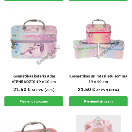
Kosmētikas koferis Adar
Kosmētikas un rotaslietu somiņa
VIENRADZIS 19 x 10 cm
19 x 10 cm
21.50
€
21.50
€
ar PVN (21%)
ar PVN (21%)
Pievienot grozam
Pievienot grozam