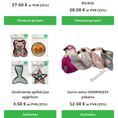
BackUp
27.50
€
ar PVN (21%)
28.50
€
ar PVN (21%)
Pievienot grozam
Pievienot grozam
Gludināmās aplikācijas
Gurnu soma VIENRADZIS
apģērbam
pūkaina
3.50
€
12.50
€
ar PVN (21%)
ar PVN (21%)
Izvēlieties
Izvēlieties