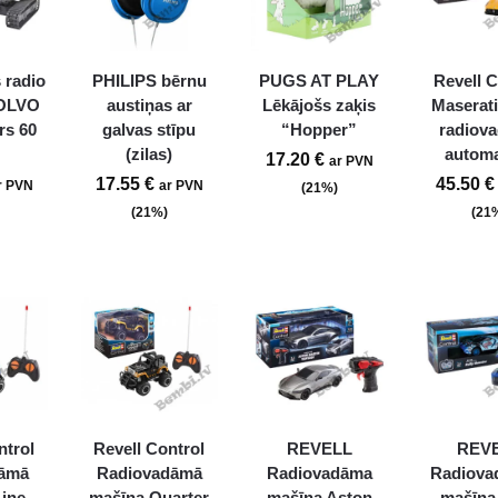
 radio
PHILIPS bērnu
PUGS AT PLAY
Revell C
OLVO
austiņas ar
Lēkājošs zaķis
Maserat
rs 60
galvas stīpu
“Hopper”
radiov
(zilas)
autom
17.20
€
ar PVN
17.55
€
45.50
€
r PVN
ar PVN
(21%)
(21%)
(21
ntrol
Revell Control
REVELL
REV
dāmā
Radiovadāmā
Radiovadāma
Radiova
Line
mašīna Quarter
mašīna Aston
mašīna 