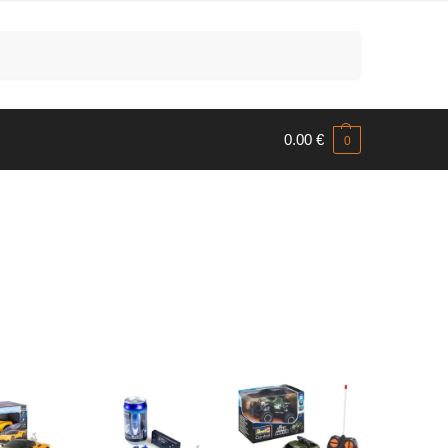
Meklēt
0.00
€
0