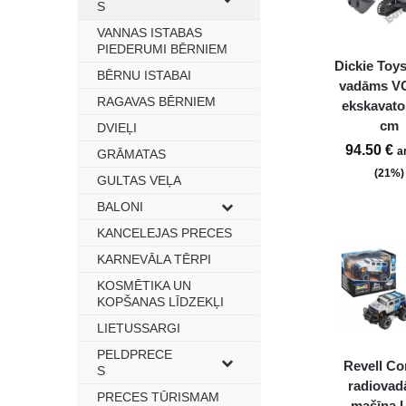
S
VANNAS ISTABAS
–
PIEDERUMI BĒRNIEM
Dickie Toys
BĒRNU ISTABAI
–
vadāms V
RAGAVAS BĒRNIEM
–
ekskavato
cm
DVIEĻI
–
94.50
€
a
GRĀMATAS
–
(21%)
GULTAS VEĻA
–
BALONI
–
KANCELEJAS PRECES
–
KARNEVĀLA TĒRPI
–
KOSMĒTIKA UN
–
KOPŠANAS LĪDZEKĻI
LIETUSSARGI
–
PELDPRECE
–
Revell Co
S
radiova
PRECES TŪRISMAM
–
mašīna 