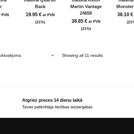
r
Back
Martin Vantage
Monster
24658
19.95
€
36.10
€
r PVN
ar PVN
38.85
€
ar PVN
(21%)
(21
(21%)
Showing all 11 results
Atgriez preces 14 dienu laikā
Tavas patērētāja tiesības aizsargātas