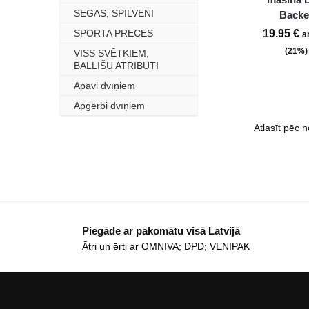
SEGAS, SPILVENI
–
Backe
SPORTA PRECES
–
19.95
€
a
(21%)
VISS SVĒTKIEM,
–
BALLĪŠU ATRIBŪTI
Apavi dvīņiem
–
Apģērbi dvīņiem
–
Piegāde ar pakomātu visā Latvijā
Ātri un ērti ar OMNIVA; DPD; VENIPAK