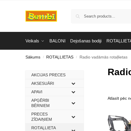
Veikals
BALONI
Dejošanas bodiji
ROTAĻLIET
Sākums
ROTAĻLIETAS
Radio vadāmās rotaļlietas
/
/
Radio
AKCIJAS PRECES
–
AKSESUĀRI
–
APAVI
–
APĢĒRBI
–
BĒRNIEM
PRECES
–
ZĪDAIŅIEM
ROTAĻLIETA
–