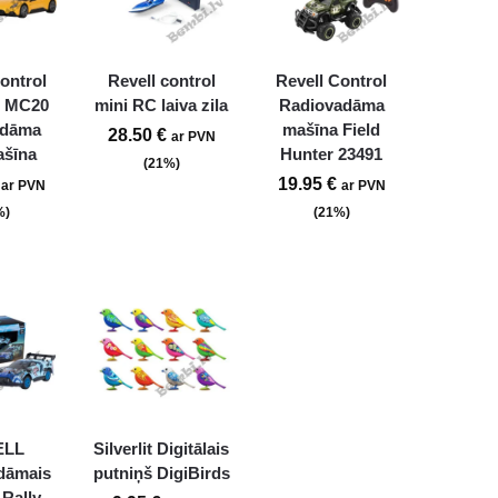
ontrol
Revell control
Revell Control
i MC20
mini RC laiva zila
Radiovadāma
adāma
mašīna Field
28.50
€
ar PVN
ašīna
Hunter 23491
(21%)
19.95
€
ar PVN
ar PVN
%)
(21%)
ELL
Silverlit Digitālais
dāmais
putniņš DigiBirds
Rally