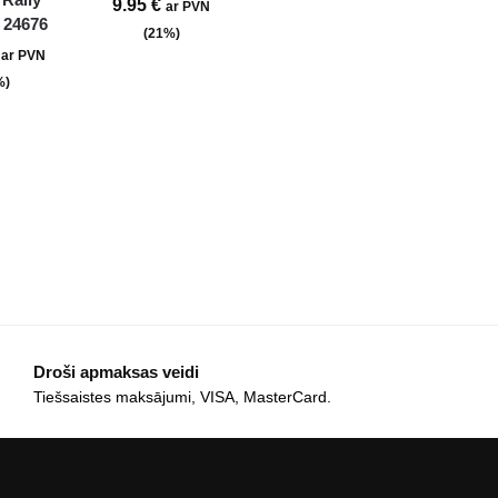
9.95
€
ar PVN
 24676
(21%)
ar PVN
%)
Droši apmaksas veidi
Tiešsaistes maksājumi, VISA, MasterCard.