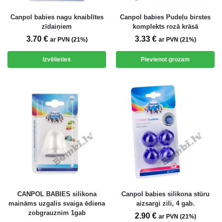
Canpol babies nagu knaiblītes
Canpol babies Pudeļu birstes
zīdaiņiem
komplekts rozā krāsā
3.70
€
3.33
€
ar PVN (21%)
ar PVN (21%)
Izvēlieties
Pievienot grozam
CANPOL BABIES silikona
Canpol babies silikona stūru
maināms uzgalis svaiga ēdiena
aizsargi zili, 4 gab.
zobgrauznim 1gab
2.90
€
ar PVN (21%)