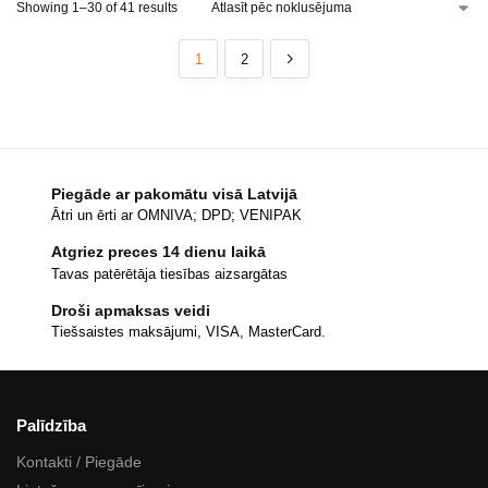
Showing 1–30 of 41 results
1
2
Piegāde ar pakomātu visā Latvijā
Ātri un ērti ar OMNIVA; DPD; VENIPAK
Atgriez preces 14 dienu laikā
Tavas patērētāja tiesības aizsargātas
Droši apmaksas veidi
Tiešsaistes maksājumi, VISA, MasterCard.
Palīdzība
Kontakti / Piegāde