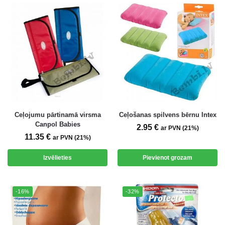
Ceļojumu pārtinamā virsma
Ceļošanas spilvens bērnu Intex
Canpol Babies
2.95
€
ar PVN (21%)
11.35
€
ar PVN (21%)
Izvēlieties
Pievienot grozam
-16%
-32%