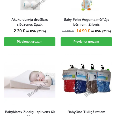
Akuku durvju drošības
Baby Fehn Auguma mērītājs
slēdzenes 2gab.
bērniem, Zilonis
2.30
€
14.90
€
17.80
€
ar PVN (21%)
ar PVN (21%)
Pievienot grozam
Pievienot grozam
BabyMatex Zīdaiņu spilvens 60
BabyOno Tīkliņš ratiem