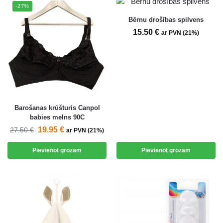
-27%
Bērnu drošības spilvens
15.50
€
ar PVN (21%)
Barošanas krūšturis Canpol
babies melns 90C
19.95
€
27.50
€
ar PVN (21%)
Pievienot grozam
Pievienot grozam