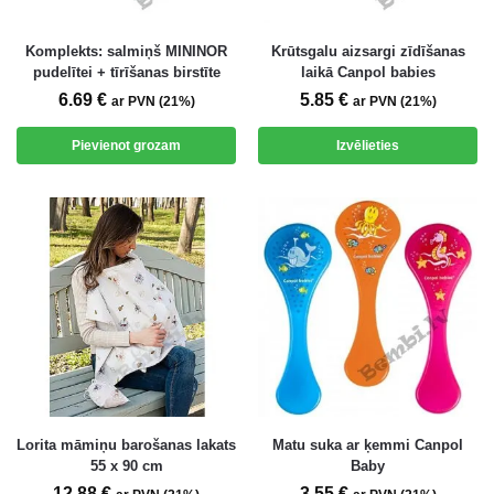
Komplekts: salmiņš MININOR
Krūtsgalu aizsargi zīdīšanas
pudelītei + tīrīšanas birstīte
laikā Canpol babies
6.69
€
5.85
€
ar PVN (21%)
ar PVN (21%)
Pievienot grozam
Izvēlieties
Lorita māmiņu barošanas lakats
Matu suka ar ķemmi Canpol
55 x 90 cm
Baby
12.88
€
3.55
€