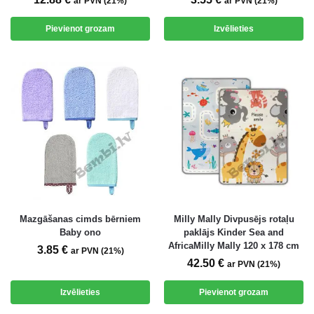
ar PVN (21%)
ar PVN (21%)
Pievienot grozam
Izvēlieties
Mazgāšanas cimds bērniem
Milly Mally Divpusējs rotaļu
Baby ono
paklājs Kinder Sea and
AfricaMilly Mally 120 x 178 cm
3.85
€
ar PVN (21%)
42.50
€
ar PVN (21%)
Izvēlieties
Pievienot grozam