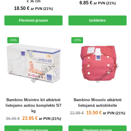
x 36 cm
6.85
€
ar PVN (21%)
18.50
€
ar PVN (21%)
Pievienot grozam
Izvēlieties
-34%
-33%
Bambino Miointro kit atkārtoti
Bambino Miosolo atkārtoti
lietojamo autiņu komplekts 5/7
lietojamā autiņbiksīte
kg
15.50
€
22.98
€
ar PVN (21%)
23.95
€
36.05
€
ar PVN (21%)
Pievienot grozam
Pievienot grozam