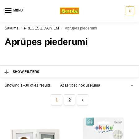
MENU
0
Sākums
PRECES ZĪDAIŅIEM
Aprūpes piederumi
/
/
Aprūpes piederumi
SHOW FILTERS
Showing 1–30 of 41 results
1
2