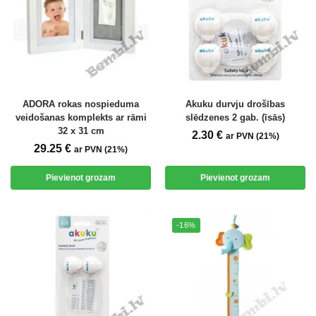
ADORA rokas nospieduma
Akuku durvju drošības
veidošanas komplekts ar rāmi
slēdzenes 2 gab. (īsās)
32 x 31 cm
2.30
€
ar PVN (21%)
29.25
€
ar PVN (21%)
Pievienot grozam
Pievienot grozam
-16%