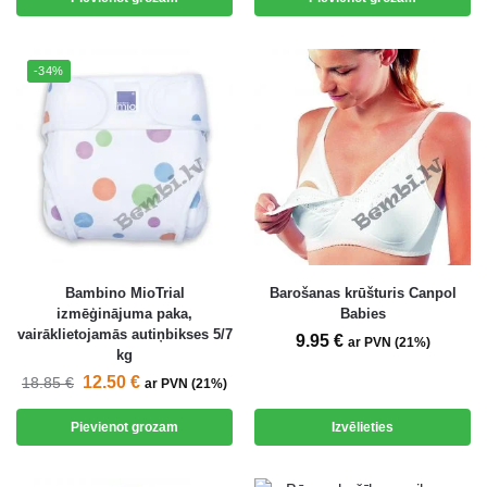
-34%
Bambino MioTrial
Barošanas krūšturis Canpol
izmēģinājuma paka,
Babies
vairāklietojamās autiņbikses 5/7
9.95
€
ar PVN (21%)
kg
12.50
€
18.85
€
ar PVN (21%)
Pievienot grozam
Izvēlieties