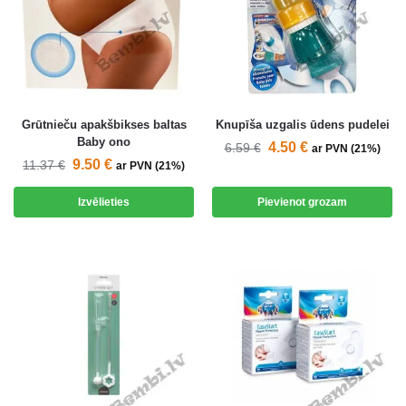
Grūtnieču apakšbikses baltas
Knupīša uzgalis ūdens pudelei
Baby ono
4.50
€
6.59
€
ar PVN (21%)
9.50
€
11.37
€
ar PVN (21%)
Izvēlieties
Pievienot grozam