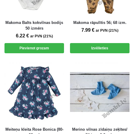
Makoma Balts kokvilnas bodijs
Makoma rāpulītis 56; 68 izm.
50 izmērs
7.99
€
ar PVN (21%)
6.22
€
ar PVN (21%)
Pievienot grozam
Izvēlieties
Meiteņu kleita Rose Bonica (80-
Merino vilnas zīdaiņu zeķītes/