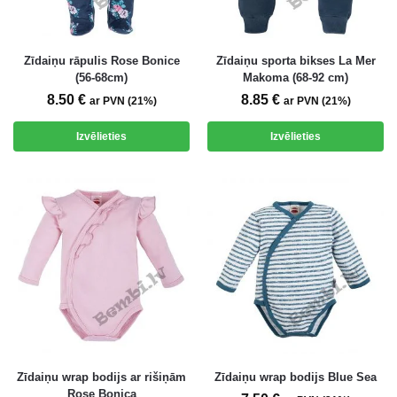
Zīdaiņu rāpulis Rose Bonice
Zīdaiņu sporta bikses La Mer
(56-68cm)
Makoma (68-92 cm)
8.50
€
8.85
€
ar PVN (21%)
ar PVN (21%)
Izvēlieties
Izvēlieties
Zīdaiņu wrap bodijs ar rišiņām
Zīdaiņu wrap bodijs Blue Sea
Rose Bonica