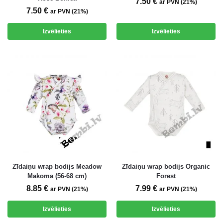
7.50
€
ar PVN (21%)
7.50
€
ar PVN (21%)
Izvēlieties
Izvēlieties
Zīdaiņu wrap bodijs Meadow
Zīdaiņu wrap bodijs Organic
Makoma (56-68 cm)
Forest
8.85
€
7.99
€
ar PVN (21%)
ar PVN (21%)
Izvēlieties
Izvēlieties