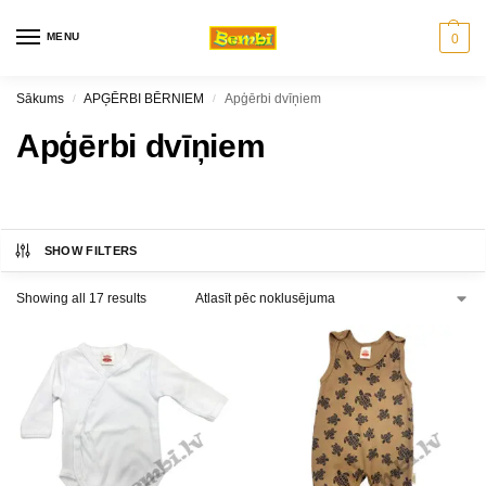
MENU
0
Sākums
APĢĒRBI BĒRNIEM
Apģērbi dvīņiem
/
/
Apģērbi dvīņiem
SHOW FILTERS
Showing all 17 results