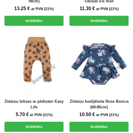
98cm)
čībiņas 0-6 mēn
13.25
€
11.30
€
ar PVN (21%)
ar PVN (21%)
Izvēlieties
Izvēlieties
Zīdaiņu bikses ar pēdiņām Easy
Zīdaiņu bodijkleita Rose Bonica
Life
(68-86cm)
5.70
€
10.50
€
ar PVN (21%)
ar PVN (21%)
Izvēlieties
Izvēlieties