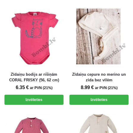
Zīdaiņu bodijs ar rišiņām
Zīdaiņu cepure no merino un
CORAL FRISKY (56, 62 cm)
zīda bez vīlēm
6.35
€
8.99
€
ar PVN (21%)
ar PVN (21%)
Izvēlieties
Izvēlieties