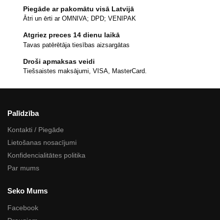
Piegāde ar pakomātu visā Latvijā
Ātri un ērti ar OMNIVA; DPD; VENIPAK
Atgriez preces 14 dienu laikā
Tavas patērētāja tiesības aizsargātas
Droši apmaksas veidi
Tiešsaistes maksājumi, VISA, MasterCard.
Palīdzība
Kontakti / Piegāde
Lietošanas nosacījumi
Konfidencialitātes politika
Par mums
Seko Mums
Facebook