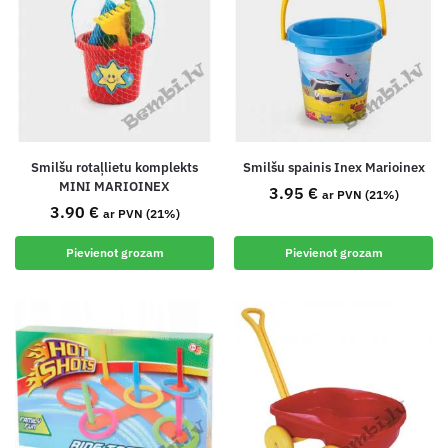
Smilšu rotaļlietu komplekts
Smilšu spainis Inex Marioinex
MINI MARIOINEX
3.95
€
ar PVN (21%)
3.90
€
ar PVN (21%)
Pievienot grozam
Pievienot grozam