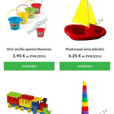
Mini smilšu spainis Marionex
Plastmasas laiva Adriatic
1.95
€
4.25
€
ar PVN (21%)
ar PVN (21%)
Izvēlieties
Izvēlieties