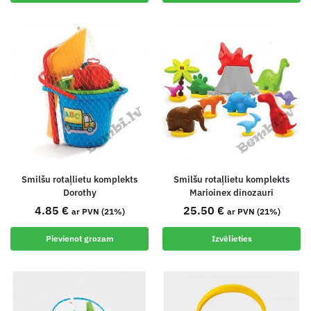
Smilšu rotaļlietu komplekts
Smilšu rotaļlietu komplekts
Dorothy
Marioinex dinozauri
4.85
€
25.50
€
ar PVN (21%)
ar PVN (21%)
Pievienot grozam
Izvēlieties