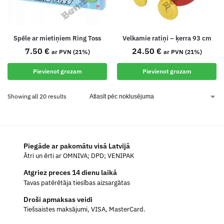
Spēle ar mietiņiem Ring Toss
Velkamie ratiņi – ķerra 93 cm
7.50
€
24.50
€
ar PVN (21%)
ar PVN (21%)
Pievienot grozam
Pievienot grozam
Showing all 20 results
Piegāde ar pakomātu visā Latvijā
Ātri un ērti ar OMNIVA; DPD; VENIPAK
Atgriez preces 14 dienu laikā
Tavas patērētāja tiesības aizsargātas
Droši apmaksas veidi
Tiešsaistes maksājumi, VISA, MasterCard.