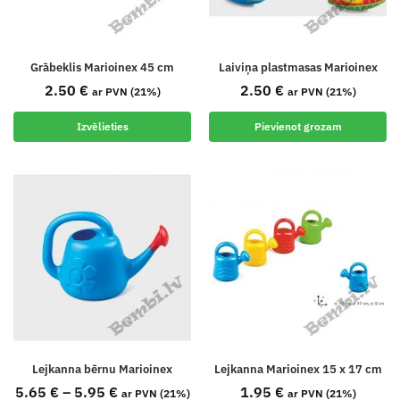
Grābeklis Marioinex 45 cm
Laiviņa plastmasas Marioinex
2.50
€
2.50
€
ar PVN (21%)
ar PVN (21%)
Izvēlieties
Pievienot grozam
Lejkanna bērnu Marioinex
Lejkanna Marioinex 15 x 17 cm
5.65
€
–
5.95
€
1.95
€
ar PVN (21%)
ar PVN (21%)