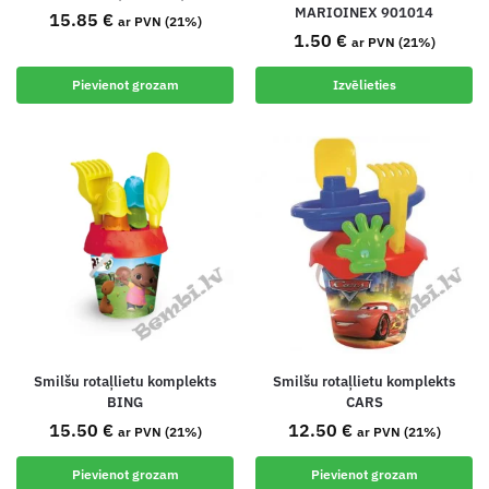
MARIOINEX 901014
15.85
€
ar PVN (21%)
1.50
€
ar PVN (21%)
Pievienot grozam
Izvēlieties
Smilšu rotaļlietu komplekts
Smilšu rotaļlietu komplekts
BING
CARS
15.50
€
12.50
€
ar PVN (21%)
ar PVN (21%)
Pievienot grozam
Pievienot grozam