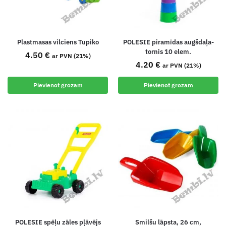
Plastmasas vilciens Tupiko
POLESIE piramīdas augšdaļa-
tornis 10 elem.
4.50
€
ar PVN (21%)
4.20
€
ar PVN (21%)
Pievienot grozam
Pievienot grozam
POLESIE spēļu zāles pļāvējs
Smilšu lāpsta, 26 cm,