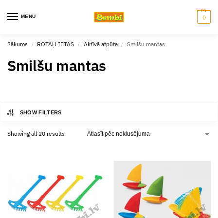
MENU
0
Sākums
ROTAĻLIETAS
Aktīvā atpūta
Smilšu mantas
/
/
/
Smilšu mantas
SHOW FILTERS
Showing all 20 results