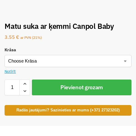
Matu suka ar ķemmi Canpol Baby
3.55
€
ar PVN (21%)
Krāsa
Notīrīt
Pievienot grozam
Radās jautājumi? Sazinieties ar mums (+371 27323202)