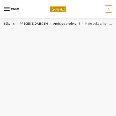
MENU
0
Sākums
PRECES ZĪDAIŅIEM
Aprūpes piederumi
Matu suka ar ķemmi Canpol Baby
/
/
/