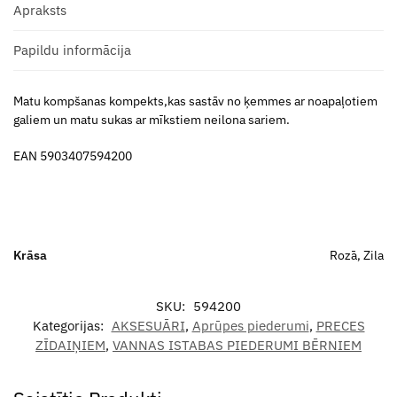
Apraksts
Papildu informācija
Matu kompšanas kompekts,kas sastāv no ķemmes ar noapaļotiem
galiem un matu sukas ar mīkstiem neilona sariem.
EAN 5903407594200
Krāsa
Rozā, Zila
SKU:
594200
Kategorijas:
AKSESUĀRI
,
Aprūpes piederumi
,
PRECES
ZĪDAIŅIEM
,
VANNAS ISTABAS PIEDERUMI BĒRNIEM