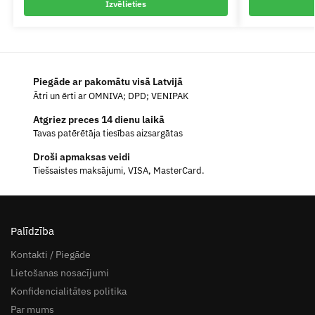
Izvēlieties
Piegāde ar pakomātu visā Latvijā
Ātri un ērti ar OMNIVA; DPD; VENIPAK
Atgriez preces 14 dienu laikā
Tavas patērētāja tiesības aizsargātas
Droši apmaksas veidi
Tiešsaistes maksājumi, VISA, MasterCard.
Palīdzība
Kontakti / Piegāde
Lietošanas nosacījumi
Konfidencialitātes politika
Par mums