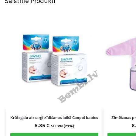
Saistītie Produkti
Krūtsgalu aizsargi zīdīšanas laikā Canpol babies
Zīmēšanas pr
5.85
€
8
ar PVN (21%)