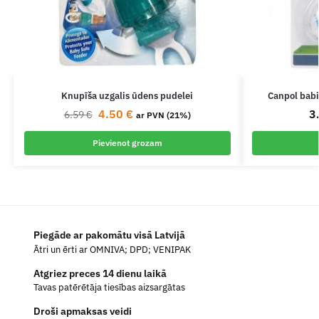
Knupīša uzgalis ūdens pudelei
Canpol babi
4.50
€
3
6.59
€
ar PVN (21%)
Pievienot grozam
Piegāde ar pakomātu visā Latvijā
Ātri un ērti ar OMNIVA; DPD; VENIPAK
Atgriez preces 14 dienu laikā
Tavas patērētāja tiesības aizsargātas
Droši apmaksas veidi