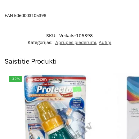
EAN 5060003105398
SKU:
Veikals-105398
Kategorijas:
Aprūpes piederumi
,
Autiņi
Saistītie Produkti
-32%