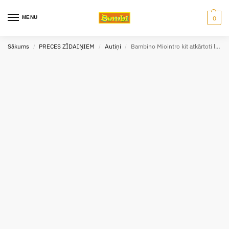
MENU
0
Sākums
PRECES ZĪDAIŅIEM
Autiņi
Bambino Miointro kit atkārtoti lietojamo autiņu komplekts 5/7 kg
/
/
/