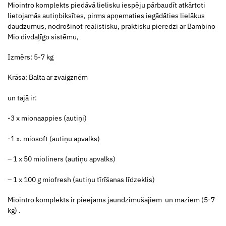
Miointro komplekts piedāvā lielisku iespēju pārbaudīt atkārtoti
lietojamās autiņbiksītes, pirms apņematies iegādāties lielākus
daudzumus, nodrošinot reālistisku, praktisku pieredzi ar Bambino
Mio divdaļīgo sistēmu,
Izmērs: 5-7 kg
Krāsa: Balta ar zvaigznēm
un tajā ir:
-3 x mionaappies (autiņi)
-1 x. miosoft (autiņu apvalks)
– 1 x 50 mioliners (autiņu apvalks)
– 1 x 100 g miofresh (autiņu tīrīšanas līdzeklis)
Miointro komplekts ir pieejams jaundzimušajiem un maziem (5-7
kg) .