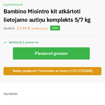
Izpārdošana!
Bambino Miointro kit atkārtoti
lietojamo autiņu komplekts 5/7 kg
23.95
€
36.05
€
-34%
ar PVN (21%)
Noliktavā 1 prece/-es
Pievienot grozam
Radās jautājumi? Sazinieties ar mums (+371 27323202)
Apraksts