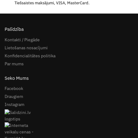
Tiešsaistes maksājumi, VISA, MasterCard.
Palīdzība
Kontakti / Piegāde
Lietošanas nosacījumi
Konfidencialitātes politika
Par mums
Seko Mums
Facebook
Draugiem
Instagram