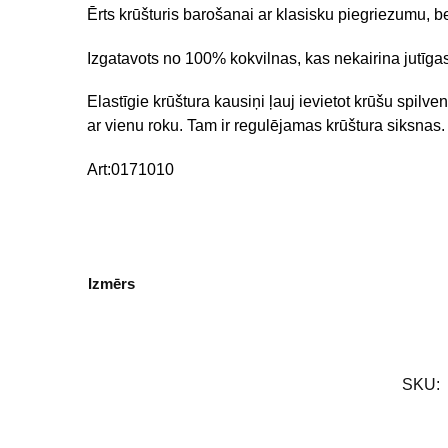
Ērts krūšturis barošanai ar klasisku piegriezumu, b
Izgatavots no 100% kokvilnas, kas nekairina jutīgas
Elastīgie krūštura kausiņi ļauj ievietot krūšu spilve
ar vienu roku. Tam ir regulējamas krūštura siksnas.
Art:0171010
Izmērs
SKU: