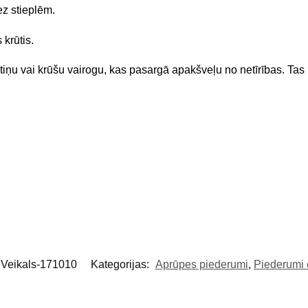
ez stieplēm.
 krūtis.
ntiņu vai krūšu vairogu, kas pasargā apakšveļu no netīrības. Tas ir
Veikals-171010
Kategorijas:
Aprūpes piederumi
,
Piederumi 