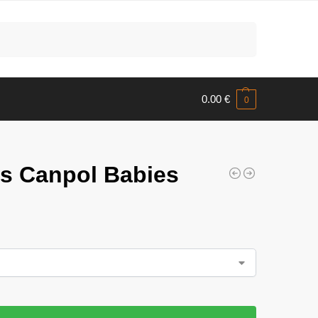
Meklēt
0.00
€
0
is Canpol Babies