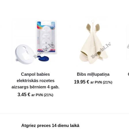
Canpol babies
Bibs mīļlupatiņa
elektriskās rozetes
19.95
€
ar PVN (21%)
aizsargs bērniem 4 gab.
3.45
€
ar PVN (21%)
Atgriez preces 14 dienu laikā