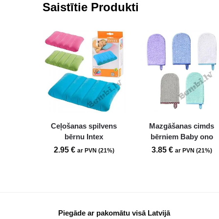
Saistītie Produkti
Ceļošanas spilvens
Mazgāšanas cimds
bērnu Intex
bērniem Baby ono
2.95
€
3.85
€
ar PVN (21%)
ar PVN (21%)
Piegāde ar pakomātu visā Latvijā