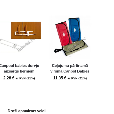
Canpool babies durvju
Ceļojumu pārtinamā
aizsargs bērniem
virsma Canpol Babies
2.28
€
11.35
€
ar PVN (21%)
ar PVN (21%)
Droši apmaksas veidi