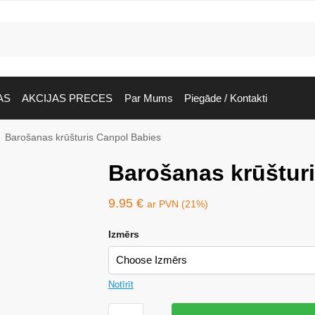
AS
AKCIJAS PRECES
Par Mums
Piegāde / Kontakti
Barošanas krūšturis Canpol Babies
Barošanas krūštur
9.95
€
ar PVN (21%)
Izmērs
Notīrīt