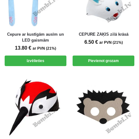
Cepure ar kustīgām ausīm un
CEPURE ZAĶIS zilā krāsā
LED gaismām
6.50
€
ar PVN (21%)
13.80
€
ar PVN (21%)
Izvēlieties
Pievienot grozam