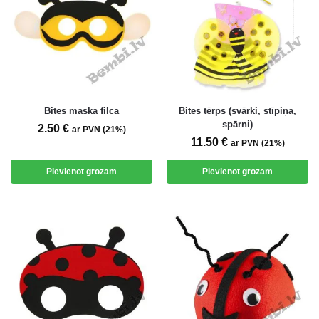
Bites maska filca
Bites tērps (svārki, stīpiņa,
spārni)
2.50
€
ar PVN (21%)
11.50
€
ar PVN (21%)
Pievienot grozam
Pievienot grozam