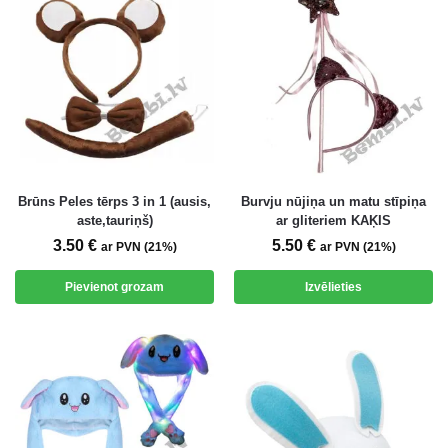
Brūns Peles tērps 3 in 1 (ausis,
Burvju nūjiņa un matu stīpiņa
aste,tauriņš)
ar gliteriem KAĶIS
3.50
€
5.50
€
ar PVN (21%)
ar PVN (21%)
Pievienot grozam
Izvēlieties