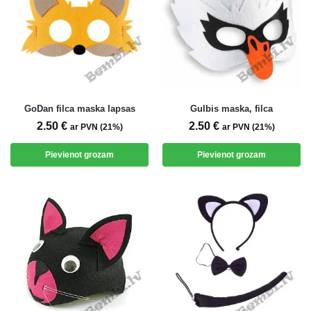
GoDan filca maska lapsas
Gulbis maska, filca
2.50
€
2.50
€
ar PVN (21%)
ar PVN (21%)
Pievienot grozam
Pievienot grozam