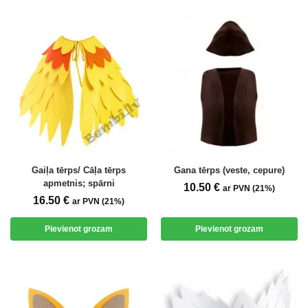
Gaiļa tērps/ Cāļa tērps
Gana tērps (veste, cepure)
apmetnis; spārni
10.50
€
ar PVN (21%)
16.50
€
ar PVN (21%)
Pievienot grozam
Pievienot grozam