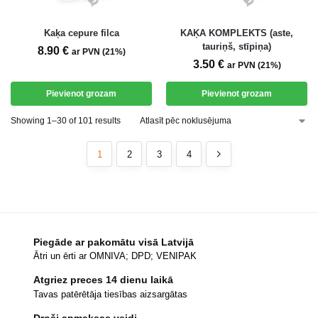
Kaķa cepure filca
KAĶA KOMPLEKTS (aste,
tauriņš, stīpiņa)
8.90
€
ar PVN (21%)
3.50
€
ar PVN (21%)
Pievienot grozam
Pievienot grozam
Showing 1–30 of 101 results
1
2
3
4
Piegāde ar pakomātu visā Latvijā
Ātri un ērti ar OMNIVA; DPD; VENIPAK
Atgriez preces 14 dienu laikā
Tavas patērētāja tiesības aizsargātas
Droši apmaksas veidi