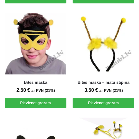
Bites maska
Bites maska – matu stīpiņa
2.50
€
3.50
€
ar PVN (21%)
ar PVN (21%)
Pievienot grozam
Pievienot grozam