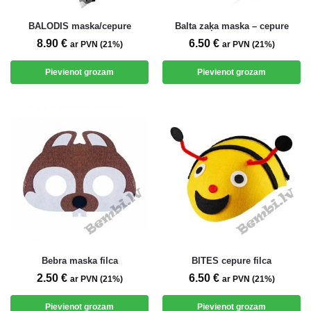
BALODIS maska/cepure
Balta zaķa maska – cepure
8.90
€
6.50
€
ar PVN (21%)
ar PVN (21%)
Pievienot grozam
Pievienot grozam
Bebra maska filca
BITES cepure filca
2.50
€
6.50
€
ar PVN (21%)
ar PVN (21%)
Pievienot grozam
Pievienot grozam