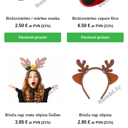
Bizbizmārītes / mārītes maska
Bizbizmārītes cepure filca
2.50
€
6.50
€
ar PVN (21%)
ar PVN (21%)
Pievienot grozam
Pievienot grozam
Brieža ragi matu stīpiņa GoDan
Brieža ragi stīpiņa
3.95
€
2.95
€
ar PVN (21%)
ar PVN (21%)