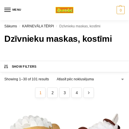
MENU
0
Sākums
KARNEVĀLA TĒRPI
Dzīvnieku maskas, kostīmi
/
/
Dzīvnieku maskas, kostīmi
SHOW FILTERS
Showing 1–30 of 101 results
1
2
3
4