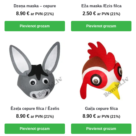
Dzeņa maska – cepure
Eža maska /Ezis filca
8.90
€
2.50
€
ar PVN (21%)
ar PVN (21%)
Pievienot grozam
Pievienot grozam
Ēzeļa cepure filca / Ēzelis
Gaiļa cepure filca
8.90
€
8.90
€
ar PVN (21%)
ar PVN (21%)
Pievienot grozam
Pievienot grozam