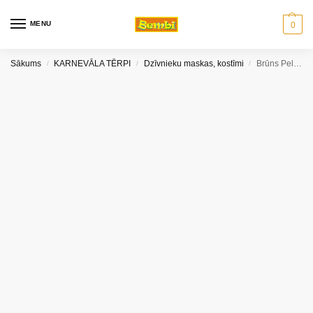
MENU
0
Sākums
KARNEVĀLA TĒRPI
Dzīvnieku maskas, kostīmi
Brūns Peles tērps 3 in 1 (ausis, aste,tauriņš)
/
/
/