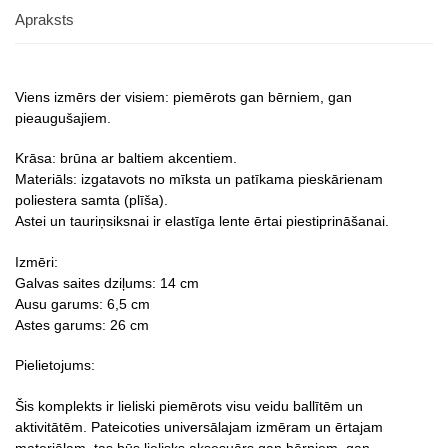
Apraksts
Viens izmērs der visiem: piemērots gan bērniem, gan
pieaugušajiem.
Krāsa: brūna ar baltiem akcentiem.
Materiāls: izgatavots no mīksta un patīkama pieskārienam
poliestera samta (plīša).
Astei un tauriņsiksnai ir elastīga lente ērtai piestiprināšanai.
Izmēri:
Galvas saites dziļums: 14 cm
Ausu garums: 6,5 cm
Astes garums: 26 cm
Pielietojums:
Šis komplekts ir lieliski piemērots visu veidu ballītēm un
aktivitātēm. Pateicoties universālajam izmēram un ērtajam
materiālam, tas būs lielisks aksesuārs gan bērniem, gan