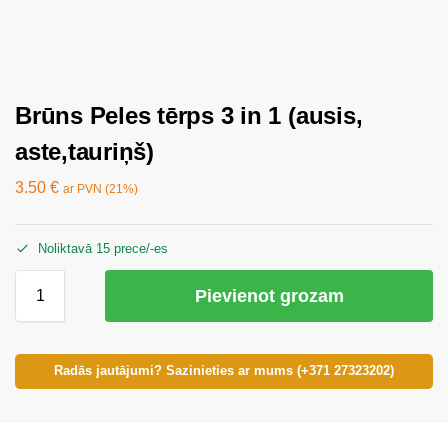
Brūns Peles tērps 3 in 1 (ausis,
aste,tauriņš)
3.50
€
ar PVN (21%)
Noliktavā 15 prece/-es
Pievienot grozam
Radās jautājumi? Sazinieties ar mums (+371 27323202)