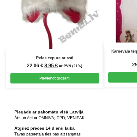
Karnevāla tēr
Peles cepure ar asti
2
22.06
€
8.95
€
ar PVN (21%)
Pievienot grozam
Piegāde ar pakomātu visā Latvijā
Ātri un ērti ar OMNIVA; DPD; VENIPAK
Atgriez preces 14 dienu laikā
Tavas patērētāja tiesības aizsargātas