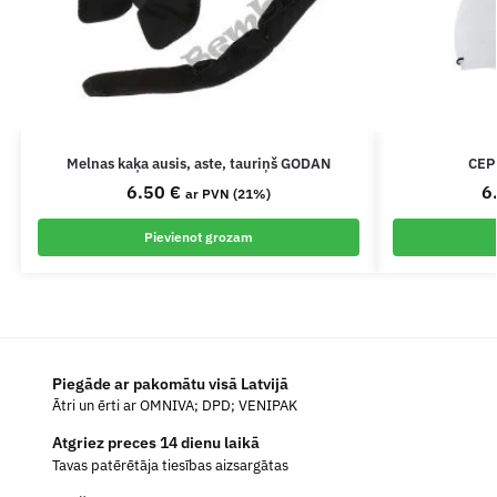
Melnas kaķa ausis, aste, tauriņš GODAN
CEP
6.50
€
6
ar PVN (21%)
Pievienot grozam
Piegāde ar pakomātu visā Latvijā
Ātri un ērti ar OMNIVA; DPD; VENIPAK
Atgriez preces 14 dienu laikā
Tavas patērētāja tiesības aizsargātas