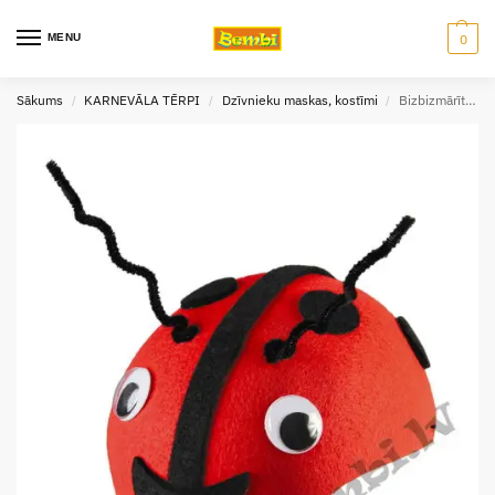
MENU
0
Sākums
KARNEVĀLA TĒRPI
Dzīvnieku maskas, kostīmi
Bizbizmārītes cepure filca
/
/
/