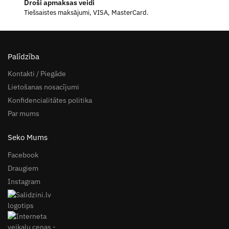
Droši apmaksas veidi
Tiešsaistes maksājumi, VISA, MasterCard.
Palīdzība
Kontakti / Piegāde
Lietošanas nosacījumi
Konfidencialitātes politika
Par mums
Seko Mums
Facebook
Draugiem
Instagram