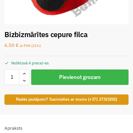
Bizbizmārītes cepure filca
6.50
€
ar PVN (21%)
Noliktavā 4 prece/-es
Pievienot grozam
Radās jautājumi? Sazinieties ar mums (+371 27323202)
Apraksts