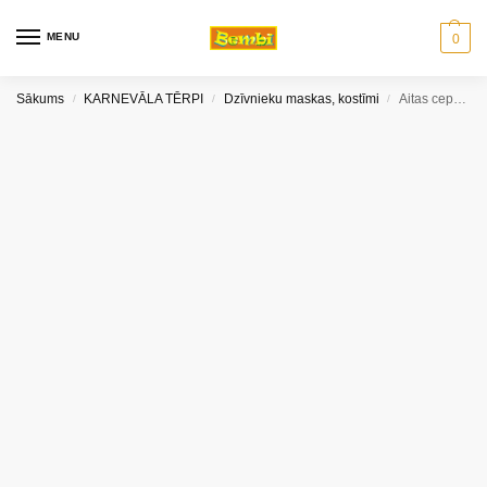
MENU
0
Sākums
KARNEVĀLA TĒRPI
Dzīvnieku maskas, kostīmi
Aitas cepure filca
/
/
/