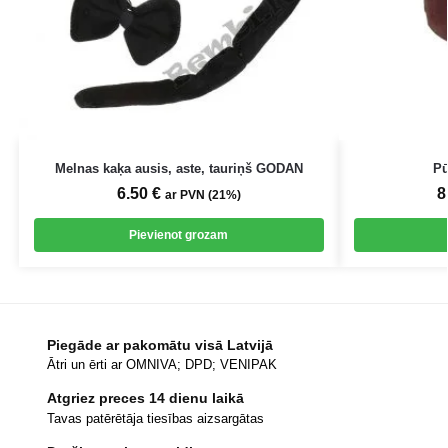
Melnas kaķa ausis, aste, tauriņš GODAN
Pū
6.50
€
8
ar PVN (21%)
Pievienot grozam
Piegāde ar pakomātu visā Latvijā
Ātri un ērti ar OMNIVA; DPD; VENIPAK
Atgriez preces 14 dienu laikā
Tavas patērētāja tiesības aizsargātas