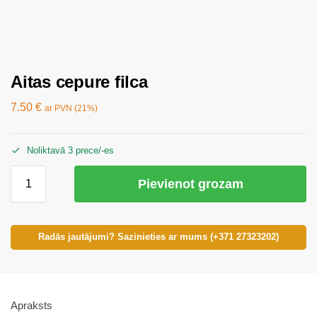
Aitas cepure filca
7.50
€
ar PVN (21%)
Noliktavā 3 prece/-es
Pievienot grozam
Radās jautājumi? Sazinieties ar mums (+371 27323202)
Apraksts