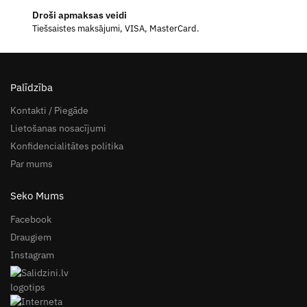
Droši apmaksas veidi
Tiešsaistes maksājumi, VISA, MasterCard.
Palīdzība
Kontakti / Piegāde
Lietošanas nosacījumi
Konfidencialitātes politika
Par mums
Seko Mums
Facebook
Draugiem
Instagram