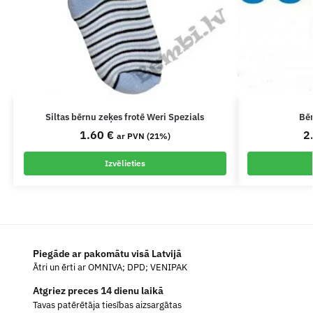
Siltas bērnu zeķes frotē Weri Spezials
Bēr
1.60
€
2
ar PVN (21%)
Izvēlieties
Piegāde ar pakomātu visā Latvijā
Ātri un ērti ar OMNIVA; DPD; VENIPAK
Atgriez preces 14 dienu laikā
Tavas patērētāja tiesības aizsargātas