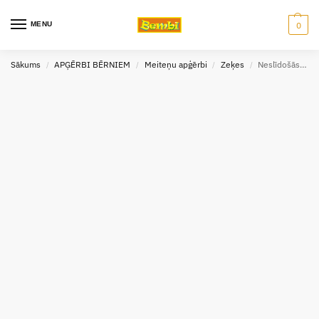
MENU
0
Sākums
APĢĒRBI BĒRNIEM
Meiteņu apģērbi
Zeķes
Neslīdošās zeķes bērniem 18-19 izm. Weri Spezials
/
/
/
/