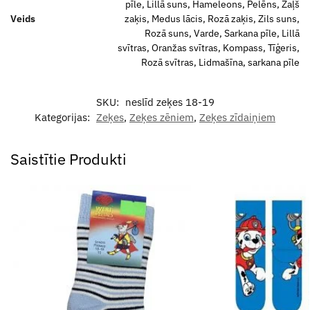
pīle, Lillā suns, Hameleons, Pelēns, Zaļš
Veids
zaķis, Medus lācis, Rozā zaķis, Zils suns,
Rozā suns, Varde, Sarkana pīle, Lillā
svītras, Oranžas svītras, Kompass, Tīģeris,
Rozā svītras, Lidmašīna, sarkana pīle
SKU:
neslīd zeķes 18-19
Kategorijas:
Zeķes
,
Zeķes zēniem
,
Zeķes zīdaiņiem
Saistītie Produkti