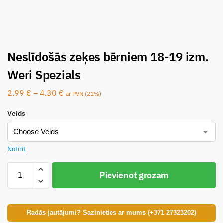
Neslīdošās zeķes bērniem 18-19 izm.
Weri Spezials
2.99
€
–
4.30
€
ar PVN (21%)
Veids
Notīrīt
Pievienot grozam
Radās jautājumi? Sazinieties ar mums (+371 27323202)