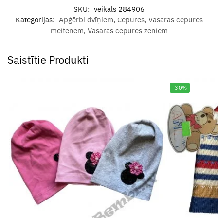
SKU:
veikals 284906
Kategorijas:
Apģērbi dvīņiem
,
Cepures
,
Vasaras cepures
meitenēm
,
Vasaras cepures zēniem
Saistītie Produkti
-30%