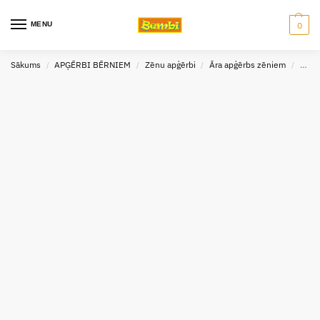
MENU
0
Sākums
APĢĒRBI BĒRNIEM
Zēnu apģērbi
Āra apģērbs zēniem
Cepu
/
/
/
/