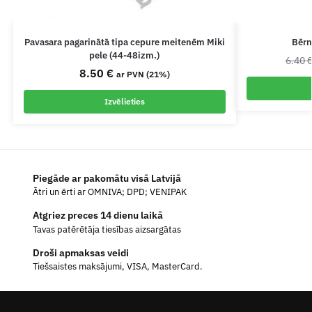
Pavasara pagarinātā tipa cepure meitenēm Miki
Bērn
pele (44-48izm.)
6.40
8.50
€
ar PVN (21%)
Izvēlieties
Piegāde ar pakomātu visā Latvijā
Ātri un ērti ar OMNIVA; DPD; VENIPAK
Atgriez preces 14 dienu laikā
Tavas patērētāja tiesības aizsargātas
Droši apmaksas veidi
Tiešsaistes maksājumi, VISA, MasterCard.