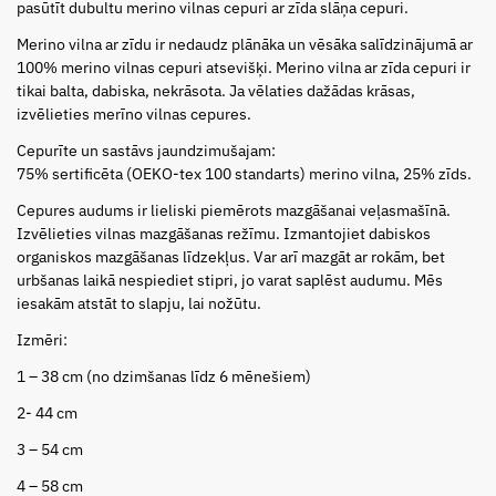
pasūtīt dubultu merino vilnas cepuri ar zīda slāņa cepuri.
Merino vilna ar zīdu ir nedaudz plānāka un vēsāka salīdzinājumā ar
100% merino vilnas cepuri atsevišķi. Merino vilna ar zīda cepuri ir
tikai balta, dabiska, nekrāsota. Ja vēlaties dažādas krāsas,
izvēlieties merīno vilnas cepures.
Cepurīte un sastāvs jaundzimušajam:
75% sertificēta (OEKO-tex 100 standarts) merino vilna, 25% zīds.
Cepures audums ir lieliski piemērots mazgāšanai veļasmašīnā.
Izvēlieties vilnas mazgāšanas režīmu. Izmantojiet dabiskos
organiskos mazgāšanas līdzekļus. Var arī mazgāt ar rokām, bet
urbšanas laikā nespiediet stipri, jo varat saplēst audumu. Mēs
iesakām atstāt to slapju, lai nožūtu.
Izmēri:
1 – 38 cm (no dzimšanas līdz 6 mēnešiem)
2- 44 cm
3 – 54 cm
4 – 58 cm