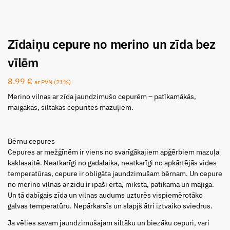
Zīdaiņu cepure no merino un zīda bez
vīlēm
8.99
€
ar PVN (21%)
Merino vilnas ar zīda jaundzimušo cepurēm – patīkamākās,
maigākās, siltākās cepurītes mazuļiem.
Bērnu cepures
Cepures ar mežģīnēm ir viens no svarīgākajiem apģērbiem mazuļa
kaklasaitē. Neatkarīgi no gadalaika, neatkarīgi no apkārtējās vides
temperatūras, cepure ir obligāta jaundzimušam bērnam. Un cepure
no merino vilnas ar zīdu ir īpaši ērta, mīksta, patīkama un mājīga.
Un tā dabīgais zīda un vilnas audums uzturēs vispiemērotāko
galvas temperatūru. Nepārkarsīs un slapjš ātri iztvaiko sviedrus.
Ja vēlies savam jaundzimušajam siltāku un biezāku cepuri, vari