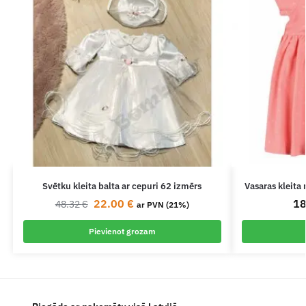
Svētku kleita balta ar cepuri 62 izmērs
Vasaras kleit
22.00
€
1
48.32
€
ar PVN (21%)
Pievienot grozam