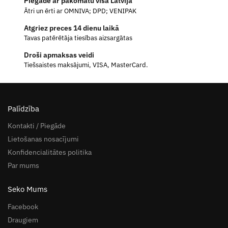
Piegāde ar pakomātu visā Latvijā
Ātri un ērti ar OMNIVA; DPD; VENIPAK
Atgriez preces 14 dienu laikā
Tavas patērētāja tiesības aizsargātas
Droši apmaksas veidi
Tiešsaistes maksājumi, VISA, MasterCard.
Palīdzība
Kontakti / Piegāde
Lietošanas nosacījumi
Konfidencialitātes politika
Par mums
Seko Mums
Facebook
Draugiem