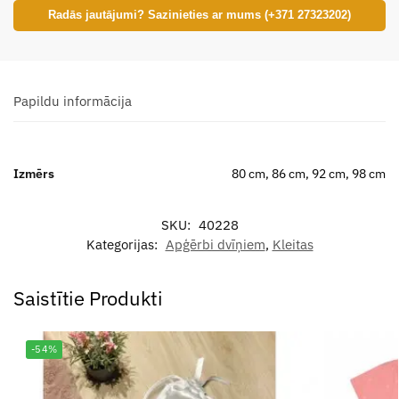
Radās jautājumi? Sazinieties ar mums (+371 27323202)
Papildu informācija
Izmērs
80 cm, 86 cm, 92 cm, 98 cm
SKU:
40228
Kategorijas:
Apģērbi dvīņiem
,
Kleitas
Saistītie Produkti
-54%