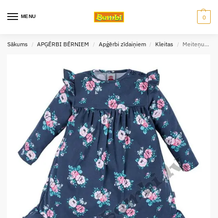
MENU
0
Sākums
APĢĒRBI BĒRNIEM
Apģērbi zīdaiņiem
Kleitas
Meiteņu kleita Rose Bonica (80-98cm)
/
/
/
/