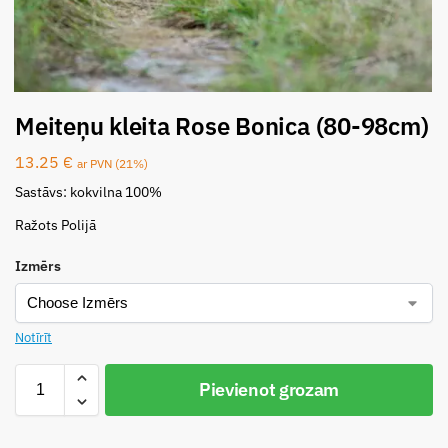
Meiteņu kleita Rose Bonica (80-98cm)
13.25
€
ar PVN (21%)
Sastāvs: kokvilna 100%
Ražots Polijā
Izmērs
Notīrīt
Pievienot grozam