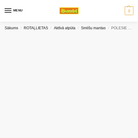
MENU
0
Sākums
ROTAĻLIETAS
Aktīvā atpūta
Smilšu mantas
POLESIE piramīdas augšdaļa- tornis 10 elem.
/
/
/
/