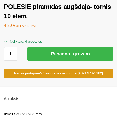
POLESIE piramīdas augšdaļa- tornis
10 elem.
4.20
€
ar PVN (21%)
Noliktavā 4 prece/-es
Pievienot grozam
Radās jautājumi? Sazinieties ar mums (+371 27323202)
Apraksts
Izmērs 205х95х58 mm