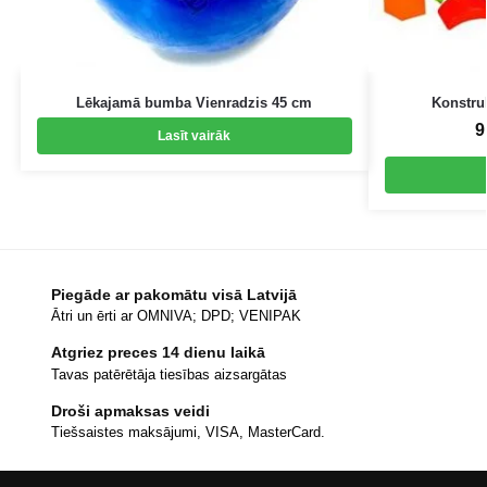
Lēkajamā bumba Vienradzis 45 cm
Konstruk
9
Lasīt vairāk
Piegāde ar pakomātu visā Latvijā
Ātri un ērti ar OMNIVA; DPD; VENIPAK
Atgriez preces 14 dienu laikā
Tavas patērētāja tiesības aizsargātas
Droši apmaksas veidi
Tiešsaistes maksājumi, VISA, MasterCard.