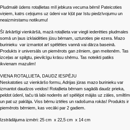
Pludmalē ūdens rotaļlietas mīl jebkura vecuma bērni! Pateicoties
viņiem, katrs ceļojums uz ūdeni var kļūt par īstu piedzīvojumu un
neaizmirstamu notikumu!
Šī ārkārtīgi vienkāršā, mazā rotaļlieta var viegli iederēties pludmales
somā un ļaus izklaidēties jūsu bērnam, uzturoties pie ezera. Mazo
burinieku var izmantot arī spēlēties vannā vai dārza baseinā.
Produkts ir universāls un piemērots gan zēniem, gan meitenēm. Tas
izceļas ar spilgtu, pievilcīgu krāsu shēmu. Tas noteikti patiks
ikvienam mazulim!
VIENA ROTAĻLIETA, DAUDZ IESPĒJU
Neskatoties uz vienkāršo formu, Adrijas jūras mazo burinieku var
izmantot daudzos veidos! Rotaļlieta bērnam sagādā daudz prieka,
peldot ūdenī, taču tā labi noderēs arī spēlējot mājās uz zāles, smiltīm
un pat uz paklāja. Viss bērnu iztēles un radošuma rokās! Produkts ir
piemērots bērniem, kas vecāki par 2 gadiem.
Izstrādājuma izmēri: 25 cm x 22,5 cm x 14 cm