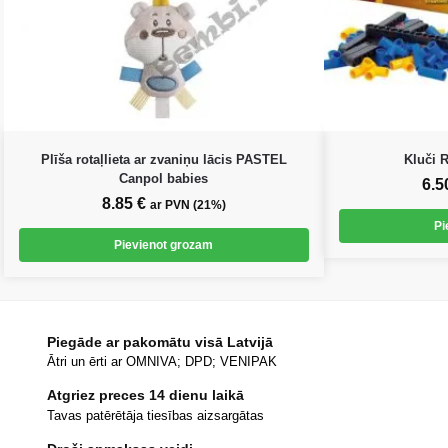
Plīša rotaļlieta ar zvaniņu lācis PASTEL
Kluči
Canpol babies
6.5
8.85
€
ar PVN (21%)
Pi
Pievienot grozam
Piegāde ar pakomātu visā Latvijā
Ātri un ērti ar OMNIVA; DPD; VENIPAK
Atgriez preces 14 dienu laikā
Tavas patērētāja tiesības aizsargātas