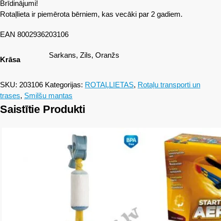
Brīdinājumi!
Rotaļlieta ir piemērota bērniem, kas vecāki par 2 gadiem.
EAN 8002936203106
Sarkans, Zils, Oranžs
Krāsa
SKU:
203106
Kategorijas:
ROTAĻLIETAS
,
Rotaļu transporti un
trases
,
Smilšu mantas
Saistītie Produkti