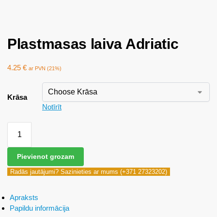
Plastmasas laiva Adriatic
4.25
€
ar PVN (21%)
Krāsa
Notīrīt
Pievienot grozam
Radās jautājumi? Sazinieties ar mums (+371 27323202)
Apraksts
Papildu informācija