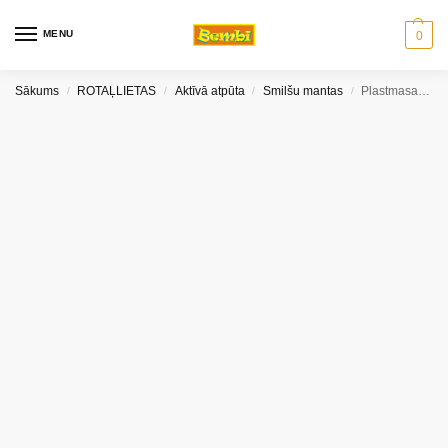
MENU
0
Sākums
ROTAĻLIETAS
Aktīvā atpūta
Smilšu mantas
Plastmasas laiva Adriatic
/
/
/
/