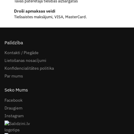
Tavas patērētāja tiesības aizsargātas
Droši apmaksas veidi
Tiešsaistes maksājumi, VISA, MasterCard.
Palīdzība
Kontakti / Piegāde
Lietošanas nosacījumi
Konfidencialitātes politika
Par mums
Seko Mums
Facebook
Draugiem
Instagram