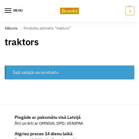
MENU
0
Sākums
Produkts atzīmēts “traktors”
/
traktors
Šajā sadaļā nav produktu
Piegāde ar pakomātu visā Latvijā
Ātri un ērti ar OMNIVA; DPD; VENIPAK
Atgriez preces 14 dienu laikā