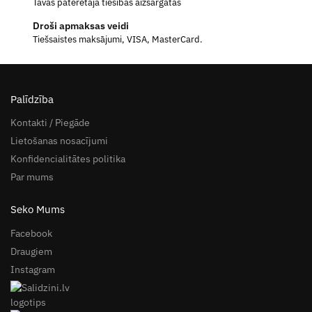
Tavas patērētāja tiesības aizsargātas
Droši apmaksas veidi
Tiešsaistes maksājumi, VISA, MasterCard.
Palīdzība
Kontakti / Piegāde
Lietošanas nosacījumi
Konfidencialitātes politika
Par mums
Seko Mums
Facebook
Draugiem
Instagram