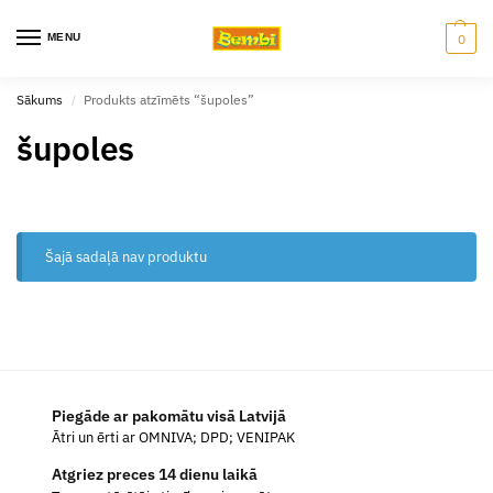
MENU
0
Sākums
Produkts atzīmēts “šupoles”
/
šupoles
Šajā sadaļā nav produktu
Piegāde ar pakomātu visā Latvijā
Ātri un ērti ar OMNIVA; DPD; VENIPAK
Atgriez preces 14 dienu laikā