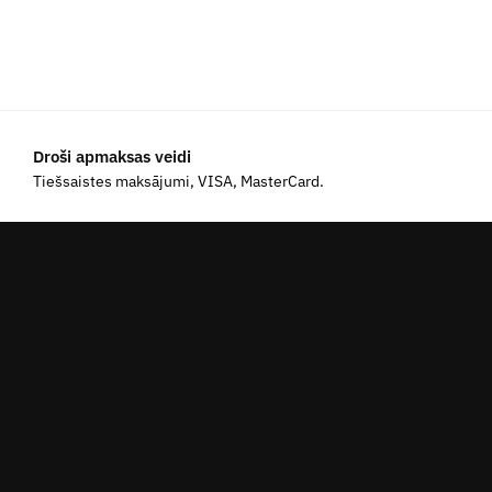
Droši apmaksas veidi
Tiešsaistes maksājumi, VISA, MasterCard.