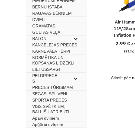
PIEDERUMI BĒRNIEM
BĒRNU ISTABAI
–
RAGAVAS BĒRNIEM
–
DVIEĻI
–
Air Hamm
GRĀMATAS
–
11″/28cm
GULTAS VEĻA
–
Inflation
BALONI
–
2.99
€
a
KANCELEJAS PRECES
–
KARNEVĀLA TĒRPI
–
(21%)
KOSMĒTIKA UN
–
KOPŠANAS LĪDZEKĻI
LIETUSSARGI
–
PELDPRECE
–
S
PRECES TŪRISMAM
–
SEGAS, SPILVENI
–
SPORTA PRECES
–
VISS SVĒTKIEM,
–
BALLĪŠU ATRIBŪTI
Apavi dvīņiem
–
Apģērbi dvīņiem
–