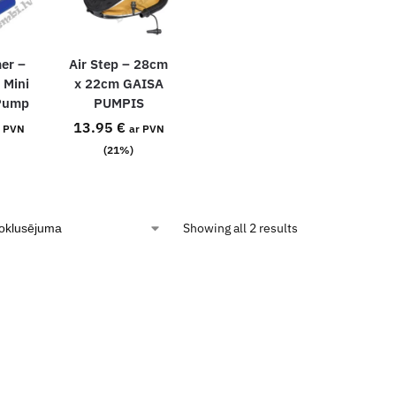
er –
Air Step – 28cm
 Mini
x 22cm GAISA
 Pump
PUMPIS
13.95
€
r PVN
ar PVN
(21%)
Showing all 2 results