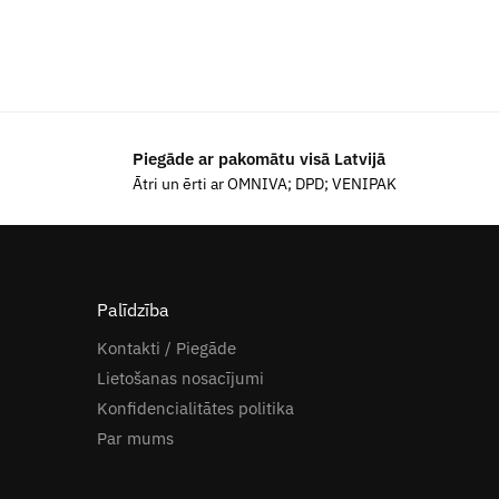
Piegāde ar pakomātu visā Latvijā
Ātri un ērti ar OMNIVA; DPD; VENIPAK
Palīdzība
Kontakti / Piegāde
Lietošanas nosacījumi
Konfidencialitātes politika
Par mums