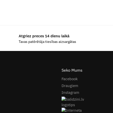
Atgriez preces 14 dienu laikā
Tavas patērētāja tiesības aizsargātas
Seko Mums
Facebook
Draugiem
Instagram