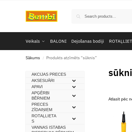
Veikals
BALONI
Dejošanas bodiji
ROTAĻLIE
Sākums
Produkts atzīmēts “sūknis”
/
sūkn
AKCIJAS PRECES
–
AKSESUĀRI
–
APAVI
–
APĢĒRBI
–
BĒRNIEM
PRECES
–
ZĪDAIŅIEM
ROTAĻLIETA
–
S
VANNAS ISTABAS
–