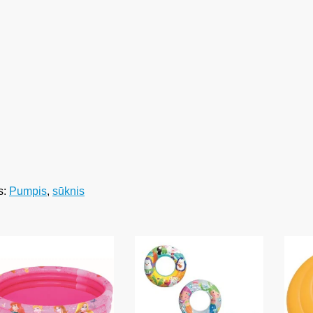
s:
Pumpis
,
sūknis