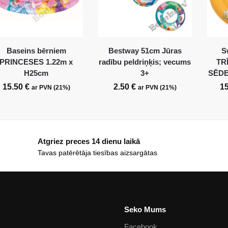
Baseins bērniem
Bestway 51cm Jūras
S
PRINCESES 1.22m x
radību peldriņķis; vecums
TR
H25cm
3+
SĒDE
15.50
€
2.50
€
1
ar PVN (21%)
ar PVN (21%)
Atgriez preces 14 dienu laikā
Tavas patērētāja tiesības aizsargātas
Seko Mums
Facebook