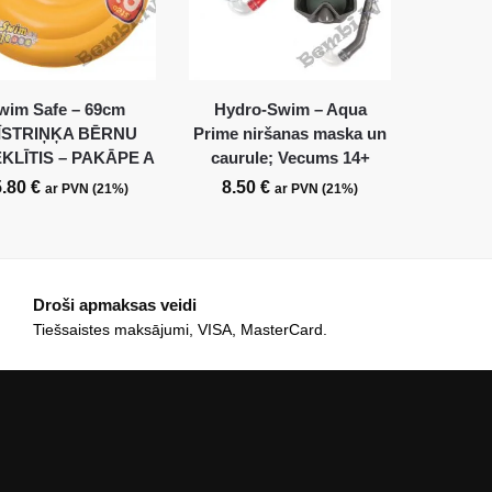
wim Safe – 69cm
Hydro-Swim – Aqua
ĪSTRIŅĶA BĒRNU
Prime niršanas maska un
KLĪTIS – PAKĀPE A
caurule; Vecums 14+
5.80
€
8.50
€
ar PVN (21%)
ar PVN (21%)
Droši apmaksas veidi
Tiešsaistes maksājumi, VISA, MasterCard.