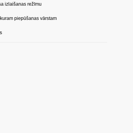
sa izlaišanas režīmu
jebkuram piepūšanas vārstam
s