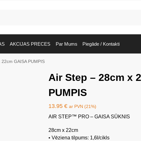
AS
AKCIJAS PRECES
Par Mums
Piegāde / Kontakti
 x 22cm GAISA PUMPIS
Air Step – 28cm x
PUMPIS
13.95
€
ar PVN (21%)
AIR STEP™ PRO – GAISA SŪKNIS
28cm x 22cm
• Vēziena tilpums: 1,6l/cikls