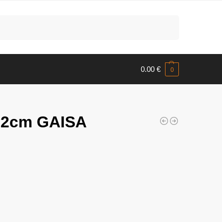
Meklēt
0.00
€
0
 22cm GAISA