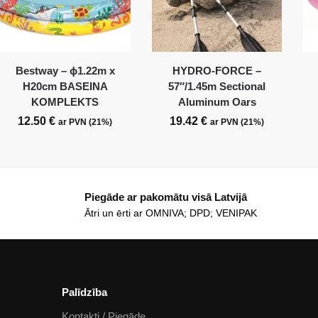
Bestway – ϕ1.22m x
HYDRO-FORCE –
H20cm BASEINA
57″/1.45m Sectional
KOMPLEKTS
Aluminum Oars
12.50
€
19.42
€
ar PVN (21%)
ar PVN (21%)
Piegāde ar pakomātu visā Latvijā
Ātri un ērti ar OMNIVA; DPD; VENIPAK
Palīdzība
Kontakti / Piegāde