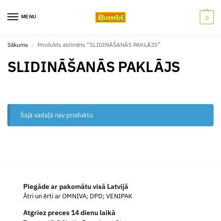
MENU
0
Sākums
Produkts atzīmēts “SLIDINĀŠANĀS PAKLĀJS”
/
SLIDINĀŠANĀS PAKLĀJS
Šajā sadaļā nav produktu
Piegāde ar pakomātu visā Latvijā
Ātri un ērti ar OMNIVA; DPD; VENIPAK
Atgriez preces 14 dienu laikā