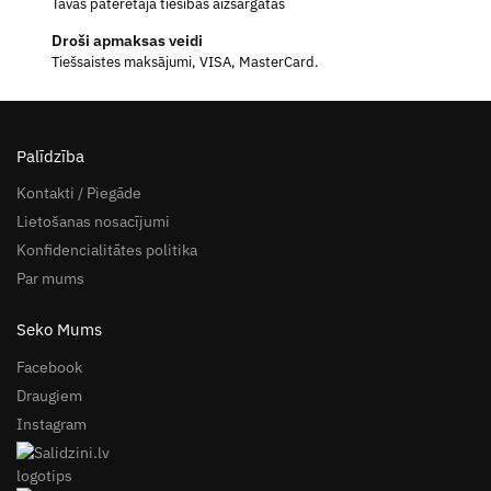
Tavas patērētāja tiesības aizsargātas
Droši apmaksas veidi
Tiešsaistes maksājumi, VISA, MasterCard.
Palīdzība
Kontakti / Piegāde
Lietošanas nosacījumi
Konfidencialitātes politika
Par mums
Seko Mums
Facebook
Draugiem
Instagram