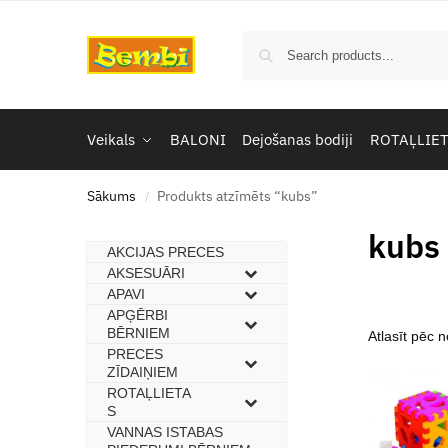
Veikals
BALONI
Dejošanas bodiji
ROTAĻLIE
Sākums
Produkts atzīmēts “kubs”
/
kubs
AKCIJAS PRECES
–
AKSESUĀRI
–
APAVI
–
APĢĒRBI
–
BĒRNIEM
PRECES
–
ZĪDAIŅIEM
ROTAĻLIETA
–
S
VANNAS ISTABAS
–