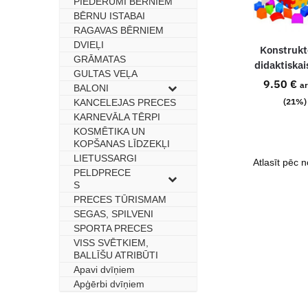
PIEDERUMI BĒRNIEM
BĒRNU ISTABAI
–
RAGAVAS BĒRNIEM
–
DVIEĻI
–
Konstrukt
GRĀMATAS
–
didaktiskai
GULTAS VEĻA
–
9.50
€
a
BALONI
–
(21%)
KANCELEJAS PRECES
–
KARNEVĀLA TĒRPI
–
KOSMĒTIKA UN
–
KOPŠANAS LĪDZEKĻI
LIETUSSARGI
–
PELDPRECE
–
S
PRECES TŪRISMAM
–
SEGAS, SPILVENI
–
SPORTA PRECES
–
VISS SVĒTKIEM,
–
BALLĪŠU ATRIBŪTI
Apavi dvīņiem
–
Apģērbi dvīņiem
–