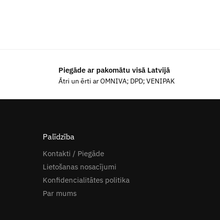
Piegāde ar pakomātu visā Latvijā
Ātri un ērti ar OMNIVA; DPD; VENIPAK
Palīdzība
Kontakti / Piegāde
Lietošanas nosacījumi
Konfidencialitātes politika
Par mums