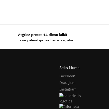
Atgriez preces 14 dienu laikā
Tavas patērētāja tiesības aizsargātas
Seko Mums
Facebook
Draugiem
Instagram