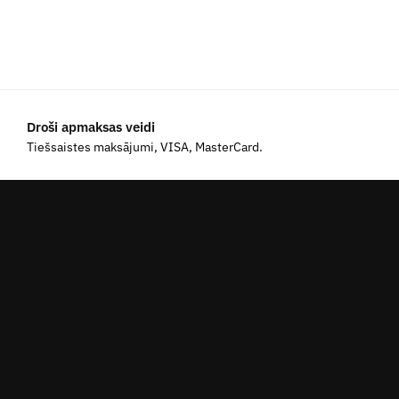
Droši apmaksas veidi
Tiešsaistes maksājumi, VISA, MasterCard.