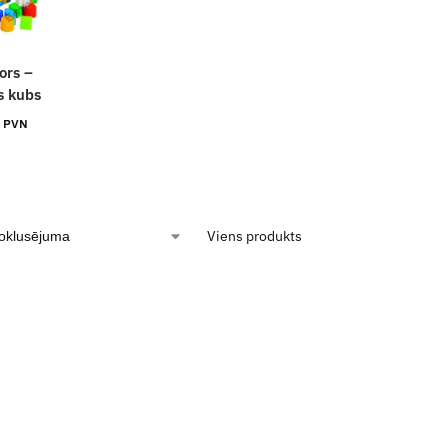
ors –
s kubs
r PVN
Viens produkts