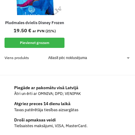
Pludmales dvielis Disney Frozen
19.50
€
ar PVN (21%)
Pievienot grozam
Viens produkts
Piegāde ar pakomātu visā Latvijā
Ātri un ērti ar OMNIVA; DPD; VENIPAK
Atgriez preces 14 dienu laikā
Tavas patērētāja tiesības aizsargātas
Droši apmaksas veidi
Tiešsaistes maksājumi, VISA, MasterCard.