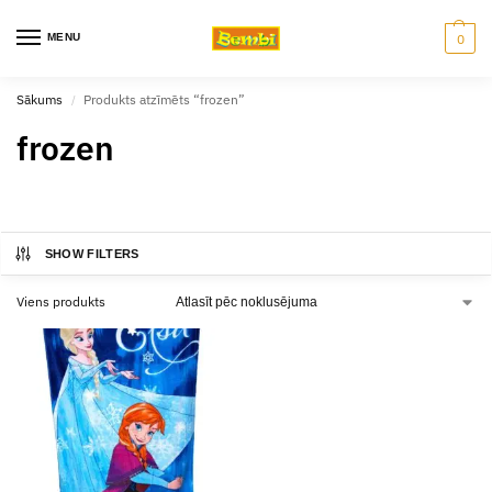
MENU
0
Sākums
Produkts atzīmēts “frozen”
/
frozen
SHOW FILTERS
Viens produkts