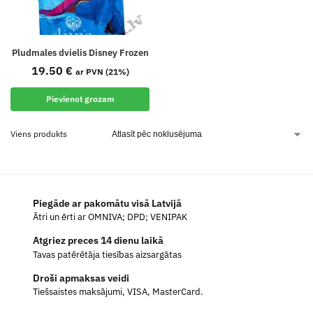
Pludmales dvielis Disney Frozen
19.50
€
ar PVN (21%)
Pievienot grozam
Viens produkts
Piegāde ar pakomātu visā Latvijā
Ātri un ērti ar OMNIVA; DPD; VENIPAK
Atgriez preces 14 dienu laikā
Tavas patērētāja tiesības aizsargātas
Droši apmaksas veidi
Tiešsaistes maksājumi, VISA, MasterCard.