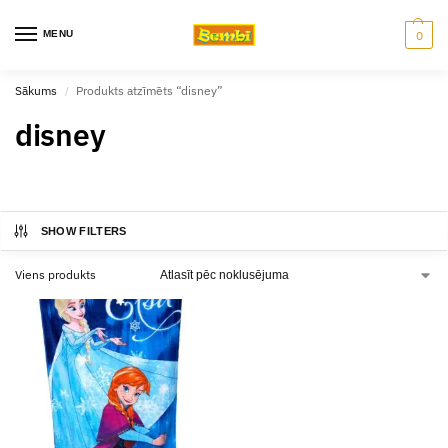
MENU
0
Sākums
Produkts atzīmēts “disney”
/
disney
SHOW FILTERS
Viens produkts