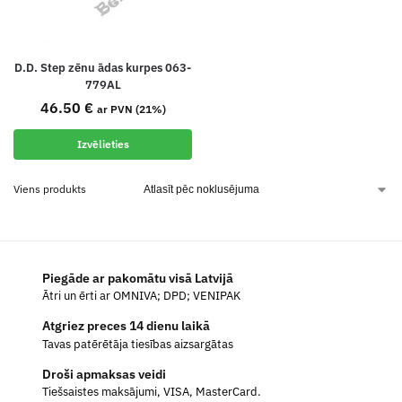
D.D. Step zēnu ādas kurpes 063-
779AL
46.50
€
ar PVN (21%)
Izvēlieties
Viens produkts
Piegāde ar pakomātu visā Latvijā
Ātri un ērti ar OMNIVA; DPD; VENIPAK
Atgriez preces 14 dienu laikā
Tavas patērētāja tiesības aizsargātas
Droši apmaksas veidi
Tiešsaistes maksājumi, VISA, MasterCard.