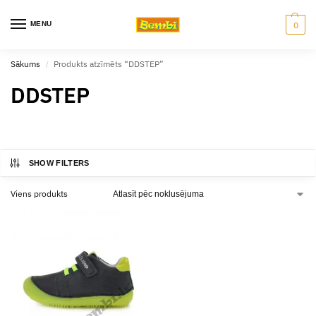
MENU
0
Sākums
Produkts atzīmēts “DDSTEP”
/
DDSTEP
SHOW FILTERS
Viens produkts