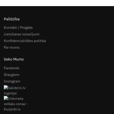
Palīdzība
Kontakti / Piegāde
Lietošanas nosacījumi
Konfidencialitātes politika
Par mums
Seko Mums
Facebook
Draugiem
Instagram