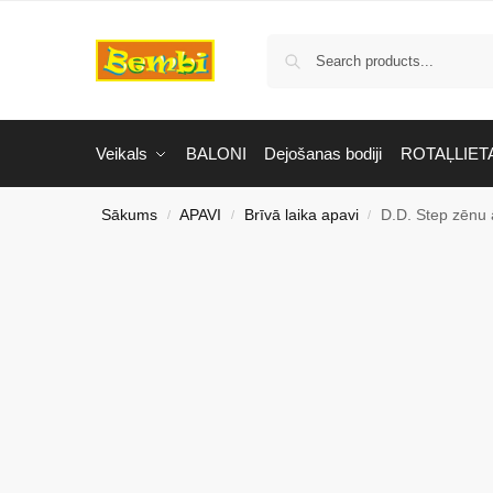
Veikals
BALONI
Dejošanas bodiji
ROTAĻLIET
Sākums
APAVI
Brīvā laika apavi
D.D. Step zēnu
/
/
/