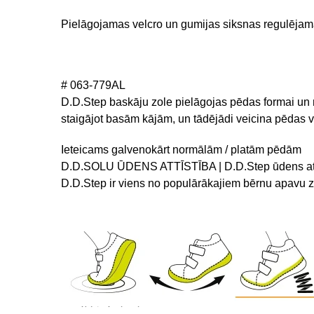
Pielāgojamas velcro un gumijas siksnas regulēja
# 063-779AL
D.D.Step baskāju zole pielāgojas pēdas formai un n
staigājot basām kājām, un tādējādi veicina pēdas ve
Ieteicams galvenokārt normālām / platām pēdām
D.D.SOLU ŪDENS ATTĪSTĪBA | D.D.Step ūdens at
D.D.Step ir viens no populārākajiem bērnu apavu z