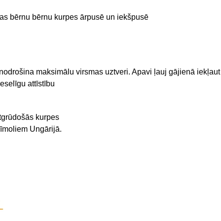
mas bērnu bērnu kurpes ārpusē un iekšpusē
odrošina maksimālu virsmas uztveri. Apavi ļauj gājienā iekļaut
selīgu attīstību
grūdošās kurpes
īmoliem Ungārijā.