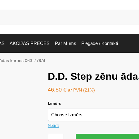
AS
AKCIJAS PRECES
Par Mums
Piegāde / Kontakti
 ādas kurpes 063-779AL
D.D. Step zēnu ād
46.50
€
ar PVN (21%)
Izmērs
Notīrīt