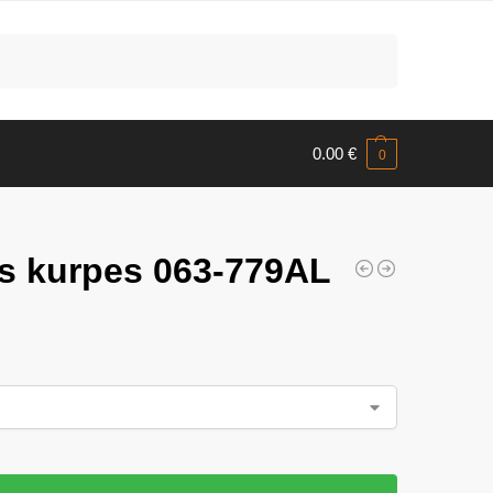
Meklēt
0.00
€
0
as kurpes 063-779AL