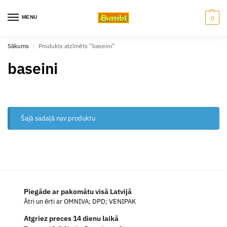
MENU
0
Sākums
Produkts atzīmēts “baseini”
/
baseini
Šajā sadaļā nav produktu
Piegāde ar pakomātu visā Latvijā
Ātri un ērti ar OMNIVA; DPD; VENIPAK
Atgriez preces 14 dienu laikā