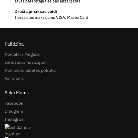
Tavas patērētāja tiesības aizsargātas
Droši apmaksas veidi
Tiešsaistes maksājumi, VISA, MasterCard.
Palīdzība
Kontakti / Piegāde
Lietošanas nosacījumi
Konfidencialitātes politika
Par mums
Seko Mums
Facebook
Draugiem
Instagram