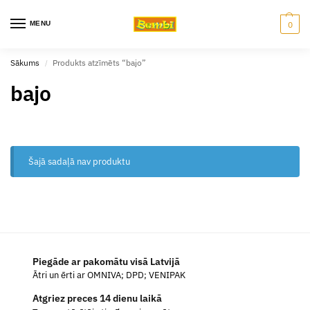
MENU
0
Sākums
Produkts atzīmēts “bajo”
/
bajo
Šajā sadaļā nav produktu
Piegāde ar pakomātu visā Latvijā
Ātri un ērti ar OMNIVA; DPD; VENIPAK
Atgriez preces 14 dienu laikā