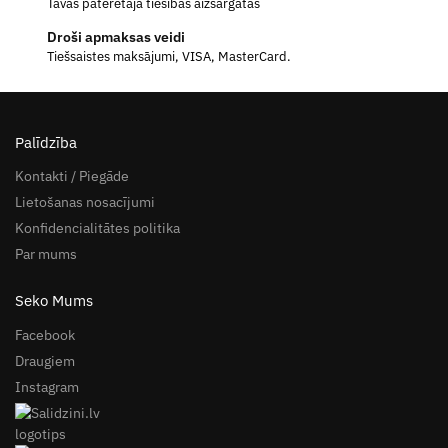
Tavas patērētāja tiesības aizsargātas
Droši apmaksas veidi
Tiešsaistes maksājumi, VISA, MasterCard.
Palīdzība
Kontakti / Piegāde
Lietošanas nosacījumi
Konfidencialitātes politika
Par mums
Seko Mums
Facebook
Draugiem
Instagram