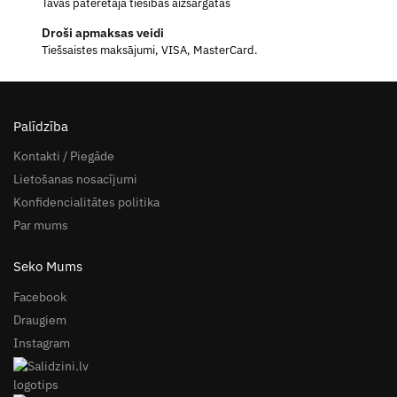
Tavas patērētāja tiesības aizsargātas
Droši apmaksas veidi
Tiešsaistes maksājumi, VISA, MasterCard.
Palīdzība
Kontakti / Piegāde
Lietošanas nosacījumi
Konfidencialitātes politika
Par mums
Seko Mums
Facebook
Draugiem
Instagram