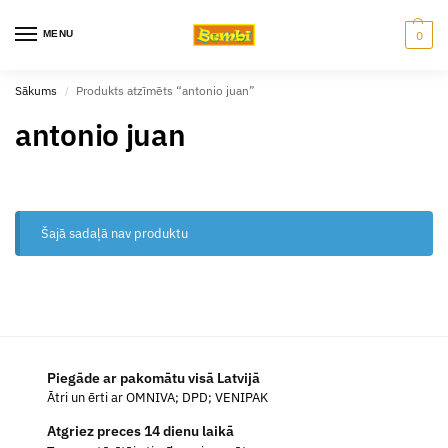
MENU
0
Sākums
Produkts atzīmēts “antonio juan”
/
antonio juan
Šajā sadaļā nav produktu
Piegāde ar pakomātu visā Latvijā
Ātri un ērti ar OMNIVA; DPD; VENIPAK
Atgriez preces 14 dienu laikā