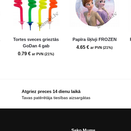
a
Tortes sveces grieztās
Papīra šķīvji FROZEN
GoDan 4 gab
4.65
€
ar PVN (21%)
0.79
€
ar PVN (21%)
Atgriez preces 14 dienu laikā
Tavas patērētāja tiesības aizsargātas
Seko Mums