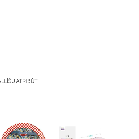
ALLĪŠU ATRIBŪTI