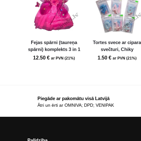
Fejas spārni (taureņa
Tortes svece ar cipar
spārni) komplekts 3 in 1
svečturi, Chiky
12.50
€
1.50
€
ar PVN (21%)
ar PVN (21%)
Piegāde ar pakomātu visā Latvijā
Ātri un ērti ar OMNIVA; DPD; VENIPAK
Palīdzība