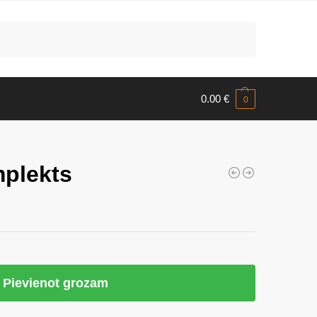
Meklēt
0.00
€
0
mplekts
Pievienot grozam