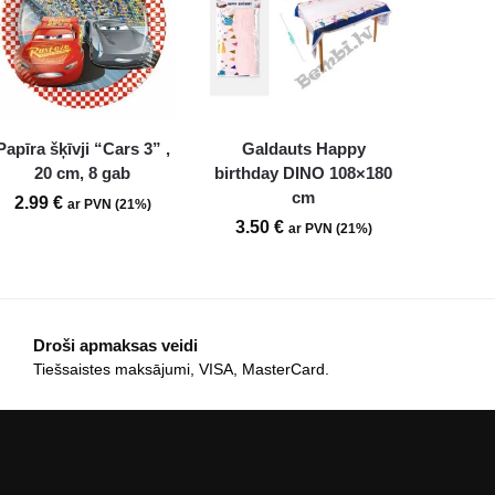
Papīra šķīvji “Cars 3” ,
Galdauts Happy
20 cm, 8 gab
birthday DINO 108×180
cm
2.99
€
ar PVN (21%)
3.50
€
ar PVN (21%)
Droši apmaksas veidi
Tiešsaistes maksājumi, VISA, MasterCard.