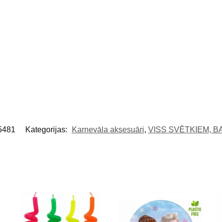
5481
Kategorijas:
Karnevāla aksesuāri
,
VISS SVĒTKIEM, B