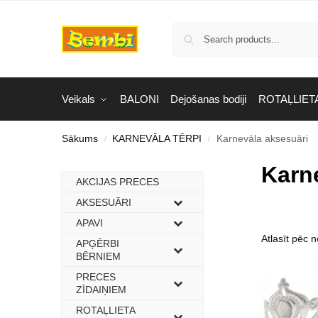
Veikals
BALONI
Dejošanas bodiji
ROTAĻLIET
Sākums
KARNEVĀLA TĒRPI
Karnevāla aksesuāri
/
/
Karn
AKCIJAS PRECES
–
AKSESUĀRI
–
APAVI
–
APĢĒRBI
–
BĒRNIEM
PRECES
–
ZĪDAIŅIEM
ROTAĻLIETA
–