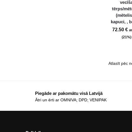
vecīš
tērps/mēt
(mētelis
kapuci, , 
72.50
€
a
(21%)
Piegāde ar pakomātu visā Latvijā
Ātri un ērti ar OMNIVA; DPD; VENIPAK