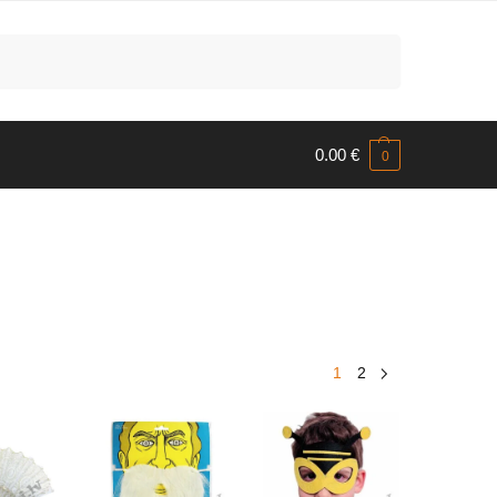
Meklēt
0.00
€
0
1
2