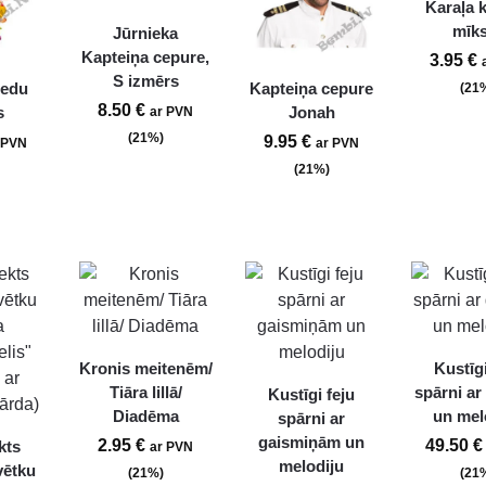
Karaļa k
mīk
Jūrnieka
Kapteiņa cepure,
3.95
€
S izmērs
iedu
Kapteiņa cepure
(21
8.50
€
s
Jonah
ar PVN
(21%)
9.95
€
 PVN
ar PVN
(21%)
Kronis meitenēm/
Kustīgi
Tiāra lillā/
spārni ar
Kustīgi feju
Diadēma
un mel
spārni ar
gaismiņām un
2.95
€
49.50
€
kts
ar PVN
melodiju
vētku
(21%)
(21