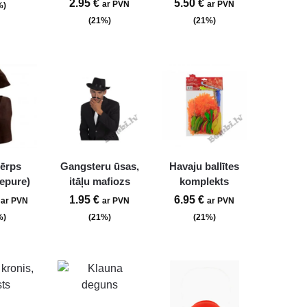
2.95
€
5.50
€
ar PVN
ar PVN
%)
(21%)
(21%)
tērps
Gangsteru ūsas,
Havaju ballītes
cepure)
itāļu mafiozs
komplekts
1.95
€
6.95
€
ar PVN
ar PVN
ar PVN
%)
(21%)
(21%)