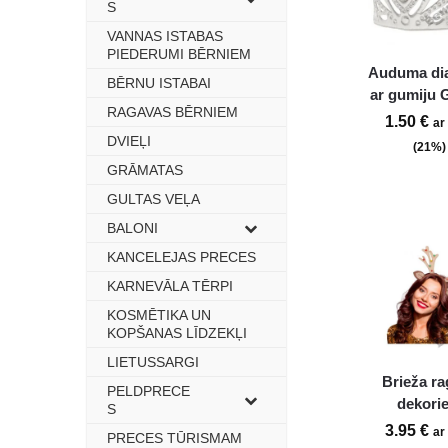
S
VANNAS ISTABAS
–
PIEDERUMI BĒRNIEM
Auduma di
BĒRNU ISTABAI
–
ar gumiju
RAGAVAS BĒRNIEM
–
1.50
€
ar
DVIEĻI
–
(21%)
GRĀMATAS
–
GULTAS VEĻA
–
BALONI
–
KANCELEJAS PRECES
–
KARNEVĀLA TĒRPI
–
KOSMĒTIKA UN
–
KOPŠANAS LĪDZEKĻI
LIETUSSARGI
–
Brieža ra
PELDPRECE
–
dekori
S
3.95
€
ar
PRECES TŪRISMAM
–