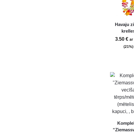
Havaju z
krelle
3.50
€
ar
(21%)
Komple
“Ziemass