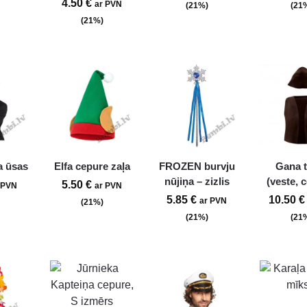
4.50
€
ar PVN
(21%)
(21
(21%)
a ūsas
Elfa cepure zaļa
FROZEN burvju
Gana 
nūjiņa – zizlis
(veste, 
5.50
€
 PVN
ar PVN
5.85
€
10.50
€
ar PVN
(21%)
(21%)
(21