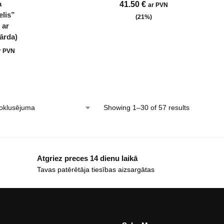
a
41.50
€
ar PVN
elis”
(21%)
 ar
bārda)
r PVN
Showing 1–30 of 57 results
Atgriez preces 14 dienu laikā
Tavas patērētāja tiesības aizsargātas