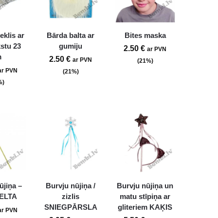
eklis ar
Bārda balta ar
Bites maska
kstu 23
gumiju
2.50
€
ar PVN
m
2.50
€
ar PVN
(21%)
ar PVN
(21%)
%)
ūjiņa –
Burvju nūjiņa /
Burvju nūjiņa un
ZELTA
zizlis
matu stīpiņa ar
SNIEGPĀRSLA
gliteriem KAĶIS
ar PVN