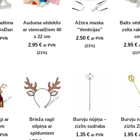
adēma
Auduma vēdeklis
Ažūra maska ​​
Balts vēd
 GoDan
ar vienradžiem 40
”Venēcijas”
zelta ra
x 22 cm
c
2.50
€
 PVN
ar PVN
2.95
€
2.95
€
ar PVN
(21%)
(21%)
(21
gi ar
Brieža ragi/
Burvju nūjiņa –
Burvju n
em
stīpiņa ar
zizlis sudraba
zizlis 
spīdumiem
1.35
€
1.95
€
 PVN
ar PVN