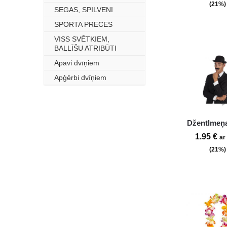
(21%)
SEGAS, SPILVENI
–
SPORTA PRECES
–
VISS SVĒTKIEM,
–
BALLĪŠU ATRIBŪTI
Apavi dvīņiem
–
Apģērbi dvīņiem
–
Džentlmeņ
1.95
€
ar
(21%)