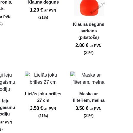
ronis,
Klauna deguns
sts
1.20
€
ar PVN
ar PVN
(21%)
Klauna deguns
%)
sarkans
(pīkstošs)
2.80
€
ar PVN
(21%)
Lielās joku brilles
Maska ar
27 cm
fliteriem, melna
 feju
 gaismu
3.50
€
3.50
€
ar PVN
ar PVN
odiju
(21%)
(21%)
ar PVN
%)