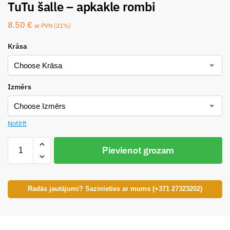
TuTu šalle – apkakle rombi
8.50
€
ar PVN (21%)
Krāsa
Izmērs
Notīrīt
Pievienot grozam
Radās jautājumi? Sazinieties ar mums (+371 27323202)