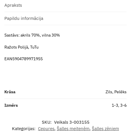
Apraksts
Papildu informācija
Sastāvs: akrils 70%, vilna 30%
Ražots Polijā, TuTu
EAN5904789971955
Krāsa
Zils, Pelēks
Izmērs
1-3, 3-6
SKU:
Veikals 3-003155
Kategorijas:
Cepures
,
Šalles meitenēm
,
Šalles zēniem