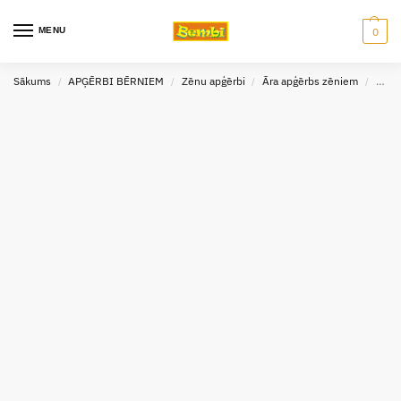
MENU
0
Sākums
APĢĒRBI BĒRNIEM
Zēnu apģērbi
Āra apģērbs zēniem
Šall
/
/
/
/