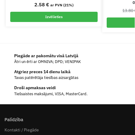
0
2.58
€
ar PVN (21%)
13.80
Izvēlieties
Piegāde ar pakomātu visā Latvijā
Ātri un ērti ar OMNIVA; DPD; VENIPAK
Atgriez preces 14 dienu laikā
Tavas patērētāja tiesības aizsargātas
Droši apmaksas veidi
Tiešsaistes maksājumi, VISA, MasterCard.
Palīdzība
Kontakti / Piegāde